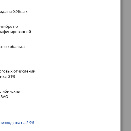
а на 0.9%, а к
нтябре по
к рафинированной
тво кобальта
оговых отчислений.
нка, 21%
елябинский
 ЗАО
оизводства на 2.9%