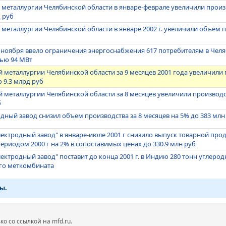
 металлургии Челябинской области в январе-феврале увеличили прои
д руб
металлургии Челябинской области в январе 2002 г. увеличили объем п
 ноября ввело ограничения энергоснабжения 617 потребителям в Чел
ью 94 МВт
 металлургии Челябинской области за 9 месяцев 2001 года увеличили
 9.3 млрд руб
 металлургии Челябинской области за 8 месяцев увеличили производ
б
дный завод снизил объем производства за 8 месяцев на 5% до 383 млн
ектродный завод" в январе-июле 2001 г снизило выпуск товарной про
ериодом 2000 г на 2% в сопоставимых ценах до 330.9 млн руб
ектродный завод" поставит до конца 2001 г. в Индию 280 тонн углер
ого меткомбината
ы.
 со ссылкой на mfd.ru.