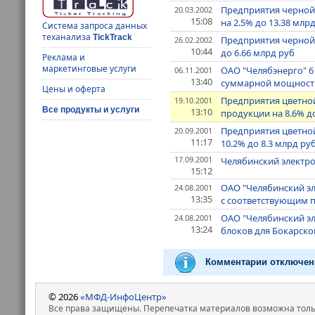
Предприятия черной
20.03.2002
15:08
на 2.5% до 13.38 млр
Система запроса данных
теханализа
TickTrack
Предприятия черной 
26.02.2002
10:44
до 6.66 млрд руб
Реклама и
маркетинговые услуги
ОАО "Челябэнерго" 6
06.11.2001
13:40
суммарной мощност
Цены и оферта
Предприятия цветной
19.10.2001
Все продукты и услуги
13:10
продукции на 8.6% до
Предприятия цветной
20.09.2001
11:17
10.2% до 8.3 млрд ру
17.09.2001
Челябинский электро
15:12
ОАО "Челябинский эл
24.08.2001
13:35
с соответствующим п
ОАО "Челябинский эл
24.08.2001
13:24
блоков для Бокарск
Комментарии отключен
© 2026
«МФД-ИнфоЦентр»
Все права защищены. Перепечатка материалов возможна только