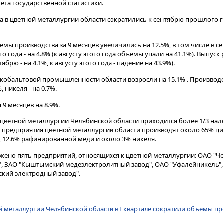
ета государственной статистики.
 в цветной металлургии области сократились к сентябрю прошлого год
.
ы производства за 9 месяцев увеличились на 12.5%, в том числе в се
года - на 4.8% (к августу этого года объемы упали на 41.1%). Выпус
ябрю - на 4.1%, к августу этого года - падение на 43.9%).
кобальтовой промышленности области возросли на 15.1% . Производс
 никеля - на 0.7%.
 9 месяцев на 8.9%.
цветной металлургии Челябинской области приходится более 1/3 нал
 предприятия цветной металлургии области производят около 65% ци
 12.6% рафинированной меди и около 3% никеля.
жено пять предприятий, относящихся к цветной металлургии: ОАО "Ч
", ЗАО "Кыштымский медеэлектролитный завод", ОАО "Уфалейникель",
кий электродный завод".
 металлургии Челябинской области в I квартале сократили объемы пр