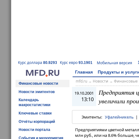
Курс доллара
Курс евро
Мобильная версия
80.9293
93.1901
Главная
Продукты и услуг
mfd.ru
→
Новости
→
Финансовые 
Финансовые новости
Предприятия ц
Новости эмитентов
19.10.2001
13:10
увеличили прои
Календарь
макростатистики
Ключевые ставки
Эмитенты:
Уфалейникель
Отчёты корпораций
Предприятиями цветной металлу
Новости портала
млн руб., или на 8.6% больше,
События и мероприятия