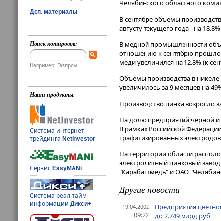
Челябинского областного комит
Доп. материалы
В сентябре объемы производства
августу текущего года - на 18.8%
Поиск котировок:
В медной промышленности объем
отношению к сентябрю прошлого 
меди увеличился на 12.8% (к сент
Например: Газпром
Объемы производства в никеле-
увеличилось за 9 месяцев на 49%,
Наши продукты:
Производство цинка возросло за
На долю предприятий черной и 
В рамках Российской Федерации
Система интернет-
графитизированных электродов,
трейдинга
NetInvestor
На территории области располо
электролитный цинковый завод
Сервис
EasyMANi
"Карабашмедь" и ОАО "Челябинс
Другие новости
Система реал-тайм
информации
Дикси+
Предприятия цветной
19.04.2002
09:22
до 2.749 млрд руб