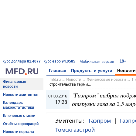
18+
Курс доллара
Курс евро
Мобильная версия
81.4077
94.0585
Главная
Продукты и услуги
Новости
mfd.ru
→
Новости
→
Финансовые новости
→
1 
Финансовые
строительства терми...
новости
"Газпром" выбрал подр
Новости эмитентов
01.03.2016
17:28
отгрузки газа за 2,5 млр
Календарь
макростатистики
Ключевые ставки
Эмитенты:
Газпром
|
Газпр
Отчёты корпораций
Томскгазстрой
Новости портала