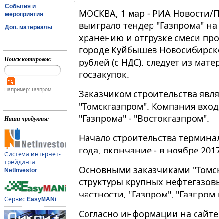
События и
МОСКВА, 1 мар - РИА Новости/П
мероприятия
выиграло тендер "Газпрома" на
Доп. материалы
хранению и отгрузке смеси про
городе Куйбышев Новосибирско
Поиск котировок:
рублей (с НДС), следует из мат
госзакупок.
Например: Газпром
Заказчиком строительства явл
"Томскгазпром". Компания вход
"Газпрома" - "Востокгазпром".
Наши продукты:
Начало строительства термина
года, окончание - в ноябре 2017
Система интернет-
трейдинга
Основными заказчиками "Томск
NetInvestor
структуры крупных нефтегазовы
частности, "Газпром", "Газпром
Сервис
EasyMANi
Согласно информации на сайт