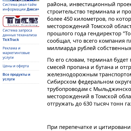
района, инвестиционный проек
Система реал-тайм
информации
Дикси+
строительство терминала и пр
более 450 километров, по котор
месторождений Томской области
Система запроса
прошлого года гендиректор "Т
данных теханализа
сообщал, что всего компания п
TickTrack
миллиарда рублей собственных
Реклама и
маркетинговые
услуги
По его словам, терминал будет
смесей пропана и бутана и отг
Цены и оферта
железнодорожным транспортом
Все продукты и
услуги
Сибирском федеральном округе.
трубопроводам с Мыльджинског
месторождений в Томской обла
отгружать до 630 тысяч тонн га
При перепечатке и цитировани