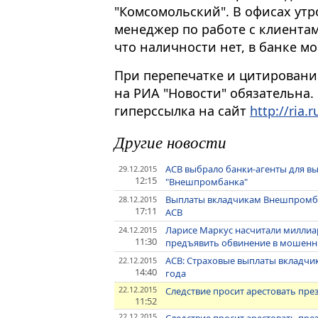
"Комсомольский". В офисах утр
менеджер по работе с клиентам
что наличности нет, в банке мо
При перепечатке и цитировани
на РИА "Новости" обязательна.
гиперссылка на сайт
http://ria.r
Другие новости
АСВ выбрало банки-агенты для 
29.12.2015
12:15
"Внешпромбанка"
Выплаты вкладчикам Внешпромбан
28.12.2015
17:11
АСВ
Ларисе Маркус насчитали миллиа
24.12.2015
11:30
предъявить обвинение в мошенн
АСВ: Страховые выплаты вкладчи
22.12.2015
14:40
года
22.12.2015
Следствие просит арестовать пр
11:52
22.12.2015
Следствие просит арестовать пр