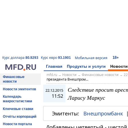
18+
Курс доллара
Курс евро
Мобильная версия
80.9293
93.1901
Главная
Продукты и услуги
Новости
mfd.ru
→
Новости
→
Финансовые новости
→
22
Финансовые
президента Внешпром...
новости
Следствие просит арес
Новости эмитентов
22.12.2015
11:52
Ларису Маркус
Календарь
макростатистики
Ключевые ставки
Эмитенты:
Внешпромбанк
Отчёты корпораций
Новости портала
Добавлены четвертый - шестой