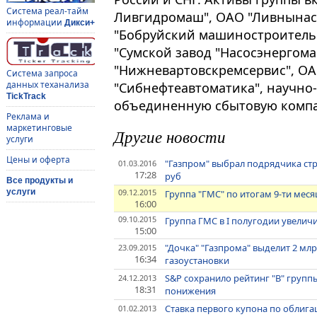
Система реал-тайм
Ливгидромаш", ОАО "Ливнынас
информации
Дикси+
"Бобруйский машиностроительн
"Сумской завод "Насосэнергома
"Нижневартовскремсервис", ОА
Система запроса
данных теханализа
"Сибнефтеавтоматика", научно
TickTrack
объединенную сбытовую компа
Реклама и
маркетинговые
Другие новости
услуги
Цены и оферта
"Газпром" выбрал подрядчика стр
01.03.2016
17:28
руб
Все продукты и
09.12.2015
услуги
Группа "ГМС" по итогам 9-ти мес
16:00
09.10.2015
Группа ГМС в I полугодии увели
15:00
"Дочка" "Газпрома" выделит 2 мл
23.09.2015
16:34
газоустановки
S&P сохранило рейтинг "В" групп
24.12.2013
18:31
понижения
Ставка первого купона по облига
01.02.2013