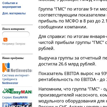
События и
мероприятия
Группа "ГМС" по итогам 9-ти ме
Доп. материалы
соответствующим показателем 
прибыль по МСФО в 8 раз до 2.1
сообщении компании.
Поиск котировок:
Для справки: по итогам января
чистой прибыли группы "ГМС" 
Например: Газпром
рублей.
Выручка группы за отчетный п
Наши продукты:
достигла 26.6 млрд рублей.
Показатель EBITDA вырос на 93%
Система интернет-
рентабельность по EBITDA - до 
трейдинга
NetInvestor
Напомним, что группа "ГМС" - 
производителей насосного, ко
Сервис
EasyMANi
модульного оборудования для
России и СНГ. Активы группы в