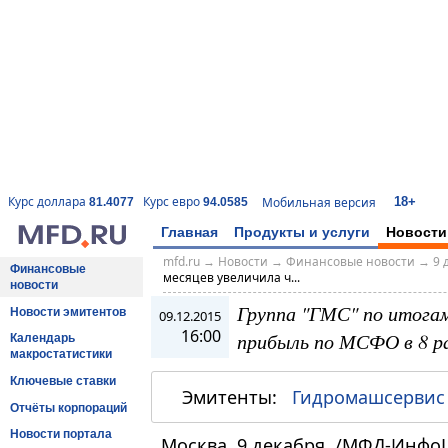
18+
Курс доллара
Курс евро
Мобильная версия
81.4077
94.0585
Главная
Продукты и услуги
Новости
mfd.ru
→
Новости
→
Финансовые новости
→
9 
Финансовые
месяцев увеличила ч...
новости
Группа "ГМС" по итогам
Новости эмитентов
09.12.2015
16:00
прибыль по МСФО в 8 р
Календарь
макростатистики
Ключевые ставки
Эмитенты:
Гидромашсервис
Отчёты корпораций
Новости портала
Москва, 9 декабря. /МФД-Инфо