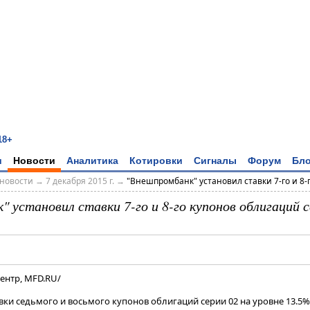
18+
и
Новости
Аналитика
Котировки
Сигналы
Форум
Бло
новости
→
7 декабря 2015 г.
→
"Внешпромбанк" установил ставки 7-го и 8-го
 установил ставки 7-го и 8-го купонов облигаций с
ентр, MFD.RU/
ки седьмого и восьмого купонов облигаций серии 02 на уровне 13.5%