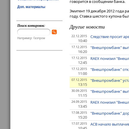
говорится в сообщении банка.
Доп. материалы
Эмитент 19 декабря 2012 года 
году. Ставка шестого купона бы
Поиск котировок:
Другие новости
22.12.2015
Следствие просит а
Например: Газпром
10:40
17.12.2015
"Внешпромбанк" выпл
16:20
17.12.2015
RAEX понизил "Внешп
12:45
17.12.2015
"Внешпромбанк" откл
11:00
07.12.2015
"Внешпромбанк" уста
13:15
30.09.2015
"Внешпромбанк" вып
11:15
24.09.2015
RAEX понизил "Внешп
13:45
17.08.2015
"Внешпромбанк" дора
15:20
17.07.2015
АСВ начало выплачи
10:45