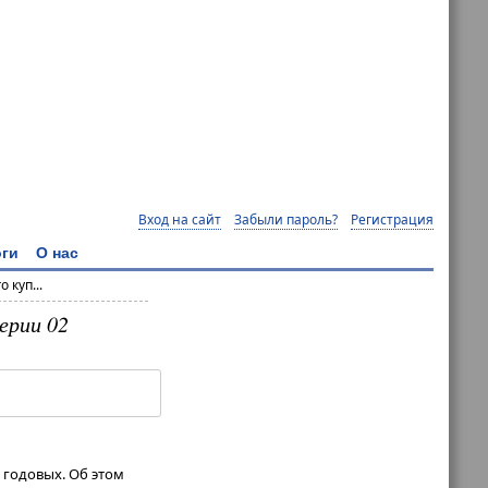
Вход на сайт
Забыли пароль?
Регистрация
ги
О нас
 куп...
ерии 02
 годовых. Об этом