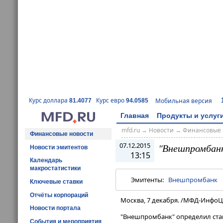
Курс доллара
Курс евро
Мобильная версия
81.4077
94.0585
Главная
Продукты и услуг
mfd.ru
→
Новости
→
Финансовые 
Финансовые новости
07.12.2015
"Внешпромбанк"
Новости эмитентов
13:15
Календарь
макростатистики
Эмитенты:
Внешпромбанк
Ключевые ставки
Отчёты корпораций
Москва, 7 декабря. /МФД-ИнфоЦ
Новости портала
"Внешпромбанк" определил став
События и мероприятия