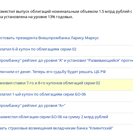
разместил выпуск облигаций номинальным объемом 1.5 млрд рублей с
ла установлена на уровне 13% годовых.
рестовать президента Внешпромбанка Ларису Маркус
атил 6-й купон по облигациям серии 02
ромбанку" рейтинг до уровня "А" и установил "Развивающийся" прогн
ючили от денег. Теперь его судьбу будет решать ЦБ РФ
новил ставки 7-го и 8-го купонов облигаций серии 02
латил 1-ый купон по облигациям серии БО-06
ромбанку" рейтинг до уровня "А+"
зместил облигации серии БО-06 на сумму 2 млрд рублей
вать страховые возмещения вкладчикам банка "Клиентский"