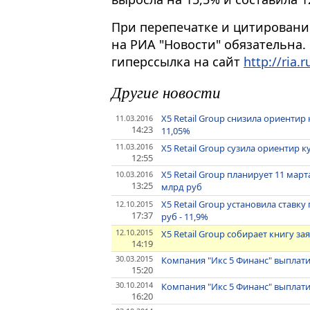
При перепечатке и цитировани
на РИА "Новости" обязательна.
гиперссылка на сайт
http://ria.r
Другие новости
X5 Retail Group снизила ориентир
11.03.2016
14:23
11,05%
11.03.2016
X5 Retail Group сузила ориентир 
12:55
X5 Retail Group планирует 11 мар
10.03.2016
13:25
млрд руб
X5 Retail Group установила ставк
12.10.2015
17:37
руб - 11,9%
12.10.2015
X5 Retail Group собирает книгу з
14:19
30.03.2015
Компания "Икс 5 Финанс" выплати
15:20
30.10.2014
Компания "Икс 5 Финанс" выплати
16:20