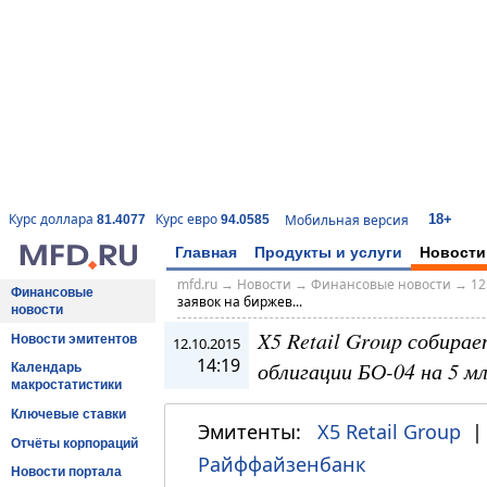
18+
Курс доллара
Курс евро
Мобильная версия
81.4077
94.0585
Главная
Продукты и услуги
Новости
mfd.ru
→
Новости
→
Финансовые новости
→
12
Финансовые
заявок на биржев...
новости
X5 Retail Group собира
Новости эмитентов
12.10.2015
14:19
облигации БО-04 на 5 мл
Календарь
макростатистики
Ключевые ставки
Эмитенты:
X5 Retail Group
Отчёты корпораций
Райффайзенбанк
Новости портала