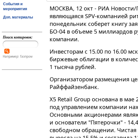
События и
МОСКВА, 12 окт - РИА Новости/
мероприятия
являющаяся SPV-компанией рите
Доп. материалы
понедельник соберет книгу за
БО-04 в объеме 5 миллиардов р
Поиск котировок:
компании.
Инвесторам с 15.00 по 16.00 м
Например: Газпром
биржевые облигации в количе
1 тысяча рублей.
Организатором размещения це
Райффайзенбанк.
X5 Retail Group основана в мае 
под управлением компании нах
Основными акционерами являют
и основатели "Пятерочки" - 14,
свободном обращении. Чистая 
выросла на 15,5% и составила 1