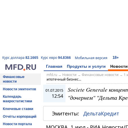
18+
Курс доллара
Курс евро
Мобильная версия
82.1665
94.8366
Главная
Продукты и услуги
Новости
mfd.ru
→
Новости
→
Финансовые новости
→
1 
Финансовые
ипотечный бизнес...
новости
Societe Generale конце
Новости эмитентов
01.07.2015
12:54
"дочернем" "Дельта Кр
Календарь
макростатистики
Ключевые ставки
Эмитенты:
ДельтаКредит
Отчёты корпораций
Новости портала
МОСКВА, 1 июл - РИА Новости/