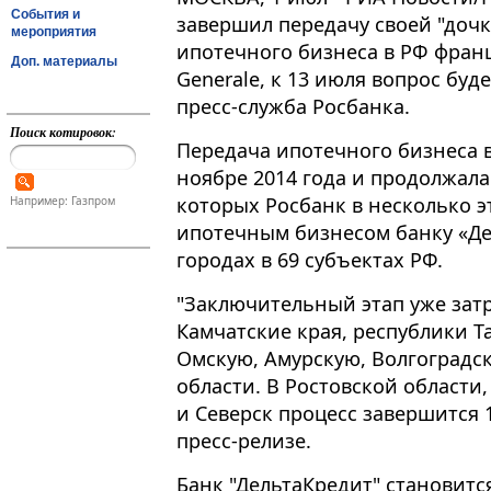
События и
завершил передачу своей "дочк
мероприятия
ипотечного бизнеса в РФ франц
Доп. материалы
Generale, к 13 июля вопрос бу
пресс-служба Росбанка.
Поиск котировок:
Передача ипотечного бизнеса в
ноябре 2014 года и продолжала
которых Росбанк в несколько э
Например: Газпром
ипотечным бизнесом банку «Де
городах в 69 субъектах РФ.
"Заключительный этап уже зат
Камчатские края, республики Т
Омскую, Амурскую, Волгоградс
области. В Ростовской области,
и Северск процесс завершится 1
пресс-релизе.
Банк "ДельтаКредит" становит