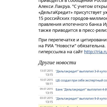
приводятся в сообщении Росба
Алекси Лакруа. "С учетом откр
«ДельтаКредит» присутствует уж
15 российских городов-миллион
правления ипотечного банка И
также приводится в пресс-рели
При перепечатке и цитировани
на РИА "Новости" обязательна.
гиперссылка на сайт
http://ria.r
Другие новости
13.07.2015
"Дельтакредит" выплатил 3-й куп
13:15
10.07.2015
ЦБ создал при себе экспертный с
18:11
09.07.2015
Банк "Дельтакредит" выплатил 4-
13:15
03.07.2015
"Дельтакредит" выплатил 9-й куп
13:15