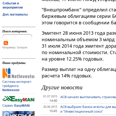
События и
мероприятия
"Внешпромбанк" определил став
Доп. материалы
биржевым облигациям серии БО
этом говорится в сообщении ба
Поиск котировок:
Эмитент 28 июня 2013 года раз
номинальным объемом 3 млрд р
31 июля 2014 года эмитент дор
Например: Газпром
по номинальной стоимости. Ст
на уровне 12.25% годовых.
Наши продукты:
Размер выплат на одну облигац
расчета 14% годовых.
Система интернет-
Другие новости
трейдинга
NetInvestor
01.07.2015
АСВ начало выплачивать страхов
14:40
Сервис
EasyMANi
АСВ выбрало банки-агенты для в
26.06.2015
10:45
и "Инвестиционный союз"