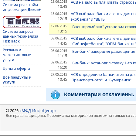
23.06.2015
АСВ начало выплачивать страхов
Система реал-тайм
10:45
информации
Дикси+
АСВ выбрало банки-агенты для в
18.06.2015
12:15
экобанка" и "ВЕТБ"
17.06.2015
"Внешпромбанк" установил ставки
13:15
Система запроса
данных теханализа
АСВ выбрало банки-агенты для 
08.06.2015
TickTrack
14:45
"Cибнефтебанка", "ОПМ-банка" и
Реклама и
05.06.2015
"Бинбанк" завершил размещение 
маркетинговые
11:15
услуги
02.06.2015
"Бинбанк" установил ставку 1-го 
16:20
Цены и оферта
АСВ определило банки-агенты дл
27.05.2015
Все продукты и
10:45
"Транспортного", и "Бумеранга"
услуги
Комментарии отключены.
© 2026
«МФД-ИнфоЦентр»
Все права защищены. Перепечатка материалов возможна только со ссы