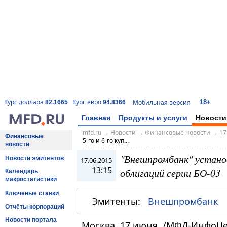
18+
Курс доллара
Курс евро
Мобильная версия
82.1665
94.8366
Главная
Продукты и услуги
Новости
mfd.ru
→
Новости
→
Финансовые новости
→
17
Финансовые
5-го и 6-го куп...
новости
"Внешпромбанк" установ
Новости эмитентов
17.06.2015
13:15
облигаций серии БО-03
Календарь
макростатистики
Ключевые ставки
Эмитенты:
Внешпромбанк
Отчёты корпораций
Новости портала
Москва, 17 июня. /МФД-ИнфоЦе