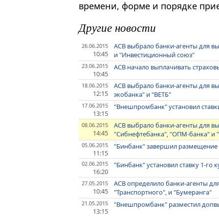
времени, форме и порядке при
Другие новости
АСВ выбрало банки-агенты для в
26.06.2015
10:45
и "Инвестиционный союз"
23.06.2015
АСВ начало выплачивать страхов
10:45
АСВ выбрало банки-агенты для в
18.06.2015
12:15
экобанка" и "ВЕТБ"
17.06.2015
"Внешпромбанк" установил ставки
13:15
АСВ выбрало банки-агенты для 
08.06.2015
14:45
"Cибнефтебанка", "ОПМ-банка" и
05.06.2015
"Бинбанк" завершил размещение 
11:15
02.06.2015
"Бинбанк" установил ставку 1-го 
16:20
АСВ определило банки-агенты дл
27.05.2015
10:45
"Транспортного", и "Бумеранга"
21.05.2015
"Внешпромбанк" разместил допвы
13:15