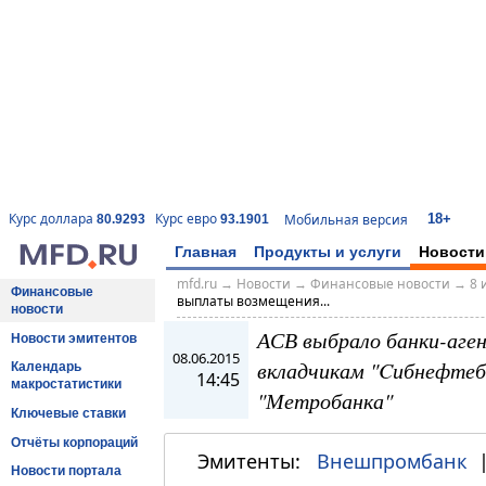
18+
Курс доллара
Курс евро
Мобильная версия
80.9293
93.1901
Главная
Продукты и услуги
Новости
mfd.ru
→
Новости
→
Финансовые новости
→
8 
Финансовые
выплаты возмещения...
новости
АСВ выбрало банки-аге
Новости эмитентов
08.06.2015
вкладчикам "Cибнефтеб
Календарь
14:45
макростатистики
"Метробанка"
Ключевые ставки
Отчёты корпораций
Эмитенты:
Внешпромбанк
Новости портала