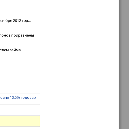
тябре 2012 года.
купонов приравнены
телем займа
ровне 10.5% годовых