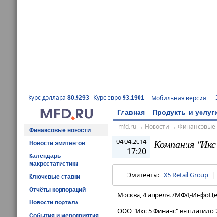
Курс доллара
Курс евро
Мобильная версия
80.9293
93.1901
Главная
Продукты и услуг
mfd.ru
→
Новости
→
Финансовые 
Финансовые новости
04.04.2014
Компания "Икс
Новости эмитентов
17:20
Календарь
макростатистики
Эмитенты:
X5 Retail Group
Ключевые ставки
Отчёты корпораций
Москва, 4 апреля. /МФД-ИнфоЦе
Новости портала
ООО "Икс 5 Финанс" выплатило 2
События и мероприятия