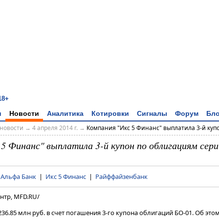
18+
и
Новости
Аналитика
Котировки
Сигналы
Форум
Бло
новости
→
4 апреля 2014 г.
→
Компания "Икс 5 Финанс" выплатила 3-й купон
 5 Финанс" выплатила 3-й купон по облигациям сер
|
Альфа Банк
|
Икс 5 Финанс
|
Райффайзенбанк
нтр, MFD.RU/
36.85 млн руб. в счет погашения 3-го купона облигаций БО-01. Об этом