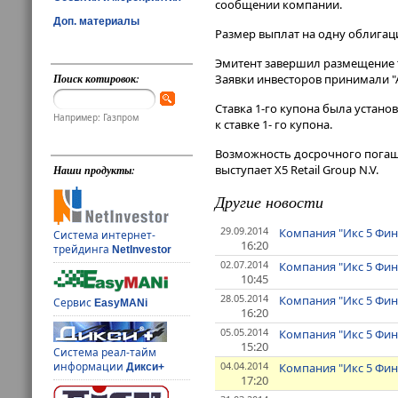
сообщении компании.
Доп. материалы
Размер выплат на одну облигаци
Эмитент завершил размещение т
Поиск котировок:
Заявки инвесторов принимали "А
Ставка 1-го купона была установ
Например: Газпром
к ставке 1- го купона.
Возможность досрочного погаш
выступает X5 Retail Group N.V.
Наши продукты:
Другие новости
29.09.2014
Компания "Икс 5 Фин
Система интернет-
16:20
трейдинга
NetInvestor
02.07.2014
Компания "Икс 5 Фин
10:45
28.05.2014
Компания "Икс 5 Фин
Сервис
EasyMANi
16:20
05.05.2014
Компания "Икс 5 Фин
15:20
Система реал-тайм
04.04.2014
информации
Компания "Икс 5 Фин
Дикси+
17:20