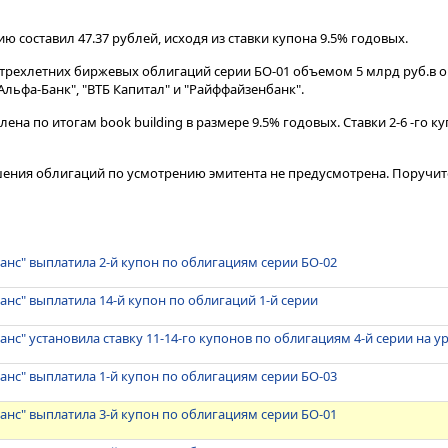
ю составил 47.37 рублей, исходя из ставки купона 9.5% годовых.
рехлетних биржевых облигаций серии БО-01 объемом 5 млрд руб.в ок
льфа-Банк", "ВТБ Капитал" и "Райффайзенбанк".
лена по итогам book building в размере 9.5% годовых. Ставки 2-6 -го 
ения облигаций по усмотрению эмитента не предусмотрена. Поручи
анс" выплатила 2-й купон по облигациям серии БО-02
анс" выплатила 14-й купон по облигаций 1-й серии
анс" установила ставку 11-14-го купонов по облигациям 4-й серии на у
анс" выплатила 1-й купон по облигациям серии БО-03
анс" выплатила 3-й купон по облигациям серии БО-01