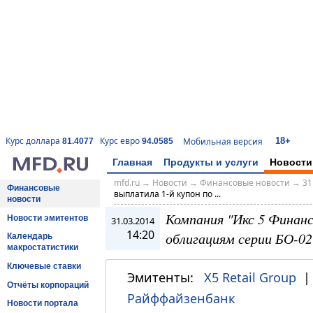
18+
Курс доллара
Курс евро
Мобильная версия
81.4077
94.0585
Главная
Продукты и услуги
Новости
mfd.ru
→
Новости
→
Финансовые новости
→
31
Финансовые
выплатила 1-й купон по ...
новости
Компания "Икс 5 Финанс
Новости эмитентов
31.03.2014
14:20
облигациям серии БО-02
Календарь
макростатистики
Ключевые ставки
Эмитенты:
X5 Retail Group
Отчёты корпораций
Райффайзенбанк
Новости портала