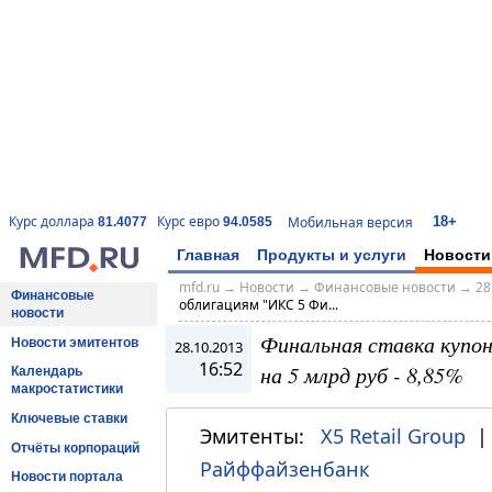
18+
Курс доллара
Курс евро
Мобильная версия
81.4077
94.0585
Главная
Продукты и услуги
Новости
mfd.ru
→
Новости
→
Финансовые новости
→
28
Финансовые
облигациям "ИКС 5 Фи...
новости
Финальная ставка купон
Новости эмитентов
28.10.2013
16:52
на 5 млрд руб - 8,85%
Календарь
макростатистики
Ключевые ставки
Эмитенты:
X5 Retail Group
Отчёты корпораций
Райффайзенбанк
Новости портала