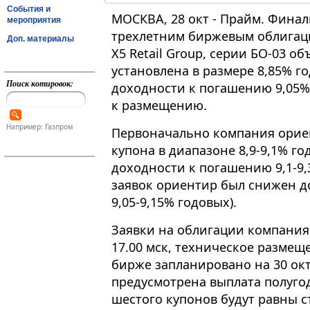
События и
МОСКВА, 28 окт - Прайм. Финал
мероприятия
трехлетним биржевым облигаци
Доп. материалы
X5 Retail Group, серии БО-03 
установлена в размере 8,85% го
Поиск котировок:
доходности к погашению 9,05% 
к размещению.
Например: Газпром
Первоначально компания ориен
купона в диапазоне 8,9-9,1% го
доходности к погашению 9,1-9,
заявок ориентир был снижен до
9,05-9,15% годовых).
Заявки на облигации компания 
17.00 мск, техническое разме
бирже запланировано на 30 ок
предусмотрена выплата полугод
шестого купонов будут равны с