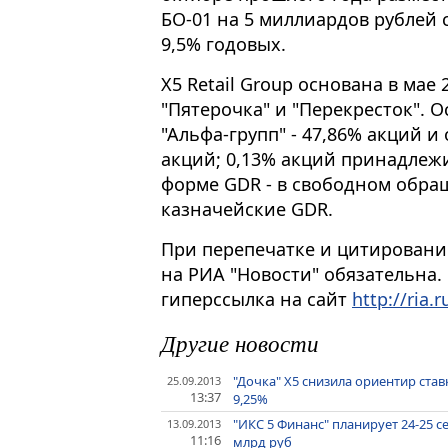
БО-01 на 5 миллиардов рублей 
9,5% годовых.
X5 Retail Group основана в мае
"Пятерочка" и "Перекресток".
"Альфа-групп" - 47,86% акций и
акций; 0,13% акций принадлежи
форме GDR - в свободном обращ
казначейские GDR.
При перепечатке и цитировани
на РИА "Новости" обязательна.
гиперссылка на сайт
http://ria.r
Другие новости
"Дочка" X5 снизила ориентир став
25.09.2013
13:37
9,25%
"ИКС 5 Финанс" планирует 24-25 с
13.09.2013
11:16
млрд руб