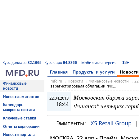
18+
Курс доллара
Курс евро
Мобильная версия
82.1665
94.8366
Главная
Продукты и услуги
Новости
mfd.ru
→
Новости
→
Финансовые новости
→
22
Финансовые
зарегистрировала облигации "ИК...
новости
Московская биржа заре
Новости эмитентов
22.04.2013
18:44
Финанса" четырех серий
Календарь
макростатистики
Ключевые ставки
Эмитенты:
X5 Retail Group
Отчёты корпораций
Новости портала
МОСКВА, 22 апр - Прайм. Моск