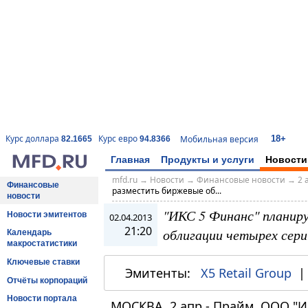
18+
Курс доллара
Курс евро
Мобильная версия
82.1665
94.8366
Главная
Продукты и услуги
Новости
mfd.ru
→
Новости
→
Финансовые новости
→
2 
Финансовые
разместить биржевые об...
новости
"ИКС 5 Финанс" планир
Новости эмитентов
02.04.2013
21:20
облигации четырех сери
Календарь
макростатистики
Ключевые ставки
Эмитенты:
X5 Retail Group
Отчёты корпораций
Новости портала
МОСКВА, 2 апр - Прайм. ООО "ИК