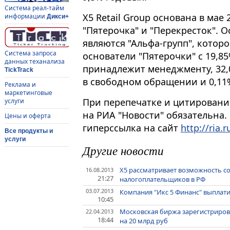
Система реал-тайм
X5 Retail Group основана в мае
информации
Дикси+
"Пятерочка" и "Перекресток".
являются "Альфа-групп", котор
Система запроса
основатели "Пятерочки" с 19,8
данных теханализа
принадлежит менеджменту, 32,
TickTrack
в свободном обращении и 0,11%
Реклама и
маркетинговые
При перепечатке и цитировани
услуги
на РИА "Новости" обязательна.
Цены и оферта
гиперссылка на сайт
http://ria.r
Все продукты и
услуги
Другие новости
X5 рассматривает возможность с
16.08.2013
21:27
налогоплательщиков в РФ
03.07.2013
Компания "Икс 5 Финанс" выплати
10:45
Московская биржа зарегистриров
22.04.2013
18:44
на 20 млрд руб