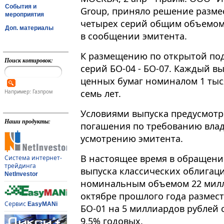
События и
Group, приняло решение разме
мероприятия
четырех серий общим объемом 
Доп. материалы
в сообщении эмитента.
К размещению по открытой по
Поиск котировок:
серий БО-04 - БО-07. Каждый в
ценных бумаг номиналом 1 тыс
семь лет.
Например: Газпром
Условиями выпуска предусмот
Наши продукты:
погашения по требованию влад
усмотрению эмитента.
В настоящее время в обращении
Система интернет-
трейдинга
выпуска классических облигац
NetInvestor
номинальным объемом 22 милл
октябре прошлого года размес
Сервис
EasyMANi
БО-01 на 5 миллиардов рублей 
9,5% годовых.