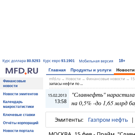
18+
Курс доллара
Курс евро
Мобильная версия
80.9293
93.1901
Главная
Продукты и услуги
Новости
mfd.ru
→
Новости
→
Финансовые новости
→
15
Финансовые
запасы нефти по ...
новости
"Славнефть" нарастила 
Новости эмитентов
15.02.2013
13:58
на 0,5% -до 1,65 млрд б
Календарь
макростатистики
Ключевые ставки
Эмитенты:
Газпром нефть
Отчёты корпораций
Новости портала
МОСКВА, 15 фев - Прайм. "Слав