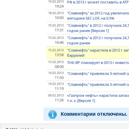
19.02.2013
РФ в 2013 г может поставить в АТ
19:24
"Славнефть" за 2012 год увеличи
18.02.2013
10:00
методике SEC LOF, на 0.5%
"Славнефть" в 2012 г получила 2
15.02.2013
17:31
годом ранее [Версия 1]
"Славнефть" в 2012 г получила 2
15.02.2013
16:46
годом ранее
"Славнефть" нарастила в 2012 г за
15.02.2013
13:58
баррелей
15.02.2013
ТНК-ВР планирует в 2013 г инвест
08:00
14.02.2013
"Славнефть" привлекла 3-летний с
11:50
14.02.2013
"Славнефть" привлекла 3-летний с
11:19
«Газпром нефть» нарастила запасы
08.02.2013
11:26
т н. э. [Версия 1]
Комментарии отключены.