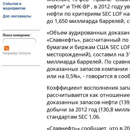
События и
нефти" и ТНК-ВР , в 2012 году
мероприятия
нефти по критериям SEC LOF на
Доп. материалы
до 1,650 миллиарда баррелей, 
«Объем аудированных доказан
Поиск котировок:
«Славнефть», рассчитанный по
бумагам и биржам США SEC LOF
месторождений), составил на 31
Например: Газпром
миллиарда баррелей. По сравн
доказанных запасов компании 
или на 0,5%», - говорится в со
Коэффициент восполнения запа
рассчитывается как отношение
доказанных запасов нефти (139
добычи за 2012 год (130,8 милл
стандартам SEC 1,06.
«Славнефть» сообщает, что в 2