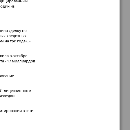
индицированный
 один из
шила сделку по
ных кредитных
 на три года», -
вила в октябре
та - 17 миллиардов
рование
 31 лицензионном
разведки
итировании в сети