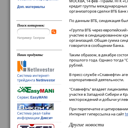
МОСКВА, 14 фев - Прайм. НГК «
кредит группы международных б
Доп. материалы
организаторов сделки ВТБ Банк 
По данным ВТБ, синдикация была
Поиск котировок:
«Группа ВТБ через европейский 
участию в синдицированном кр
Например: Газпром
организаций. Общая сумма синд
говорится в сообщении банка.
Таким образом, в декабре состо
Наши продукты:
прошлого года. Однако тогда "
рублей.
В пресс-службе «Славнефти» аг
Система интернет-
корпоративной деятельности.
трейдинга
NetInvestor
"Славнефть" владеет лицензиями
участке в Западной Сибири и К
Сервис
EasyMANi
месторождений и добычи углево
При перепечатке и цитировании 
Система реал-тайм
Интернет гиперссылка на сайт
ht
информации
Дикси+
Другие новости