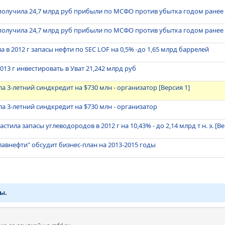
г получила 24,7 млрд руб прибыли по МСФО против убытка годом ранее 
г получила 24,7 млрд руб прибыли по МСФО против убытка годом ранее
а в 2012 г запасы нефти по SEC LOF на 0,5% -до 1,65 млрд баррелей
013 г инвестировать в Уват 21,242 млрд руб
а 3-летний синдкредит на $730 млн - организатор [Версия 1]
а 3-летний синдкредит на $730 млн - организатор
тила запасы углеводородов в 2012 г на 10,43% - до 2,14 млрд т н. э. [Ве
лавнефти" обсудит бизнес-план на 2013-2015 годы
ы.