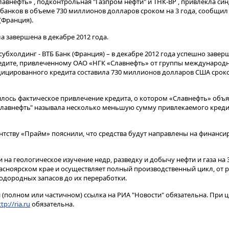
Славнефть» , подконтрольная "Газпром нефти" и ТНК-ВР , привлекла с
анков в объеме 730 миллионов долларов сроком на 3 года, сообщил
(Франция).
 завершена в декабре 2012 года.
субхолдинг - ВТБ Банк (Франция) – в декабре 2012 года успешно завер
едите, привлеченному ОАО «НГК «Славнефть» от группы международ
ицированного кредита составила 730 миллионов долларов США сроком
ялось фактическое привлечение кредита, о котором «Славнефть» объя
Славнефть" называла несколько меньшую сумму привлекаемого креди
ентству «Прайм» пояснили, что средства будут направлены на финанси
 на геологическое изучение недр, разведку и добычу нефти и газа на
расноярском крае и осуществляет полный производственный цикл, от 
дородных запасов до их переработки.
(полном или частичном) ссылка на РИА "Новости" обязательна. При ц
tp://ria.ru
обязательна.