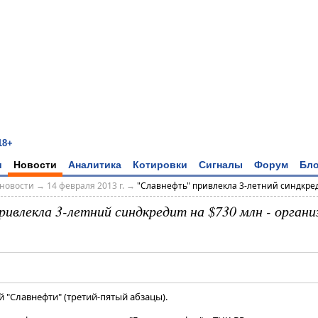
18+
и
Новости
Аналитика
Котировки
Сигналы
Форум
Бло
новости
→
14 февраля 2013 г.
→
"Славнефть" привлекла 3-летний синдкреди
ривлекла 3-летний синдкредит на $730 млн - органи
 "Славнефти" (третий-пятый абзацы).