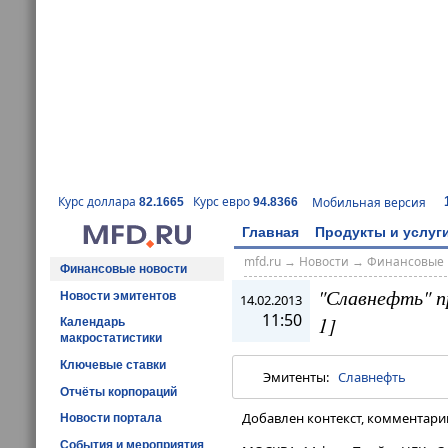
Курс доллара
Курс евро
Мобильная версия
82.1665
94.8366
Главная
Продукты и услуг
mfd.ru
→
Новости
→
Финансовые 
Финансовые новости
"Славнефть" п
Новости эмитентов
14.02.2013
11:50
1]
Календарь
макростатистики
Ключевые ставки
Эмитенты:
Славнефть
Отчёты корпораций
Добавлен контекст, комментарий
Новости портала
События и мероприятия