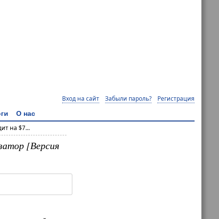
Вход на сайт
Забыли пароль?
Регистрация
ги
О нас
т на $7...
затор [Версия