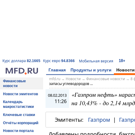
18+
Курс доллара
Курс евро
Мобильная версия
82.1665
94.8366
Главная
Продукты и услуги
Новости
mfd.ru
→
Новости
→
Финансовые новости
→
8 
Финансовые
запасы углеводородов ...
новости
«Газпром нефть» нараст
Новости эмитентов
08.02.2013
11:26
на 10,43% - до 2,14 млрд
Календарь
макростатистики
Ключевые ставки
Эмитенты:
Газпром
|
Газпр
Отчёты корпораций
Новости портала
Добавлены подробности, бэкгра