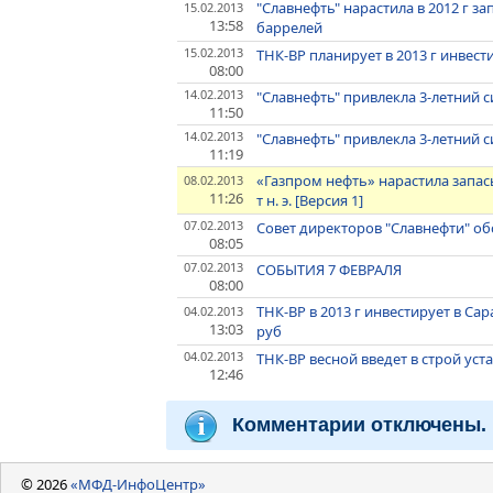
"Славнефть" нарастила в 2012 г за
15.02.2013
13:58
баррелей
15.02.2013
ТНК-ВР планирует в 2013 г инвест
08:00
14.02.2013
"Славнефть" привлекла 3-летний с
11:50
14.02.2013
"Славнефть" привлекла 3-летний с
11:19
«Газпром нефть» нарастила запасы
08.02.2013
11:26
т н. э. [Версия 1]
07.02.2013
Совет директоров "Славнефти" об
08:05
07.02.2013
СОБЫТИЯ 7 ФЕВРАЛЯ
08:00
ТНК-ВР в 2013 г инвестирует в С
04.02.2013
13:03
руб
04.02.2013
ТНК-ВР весной введет в строй ус
12:46
Комментарии отключены.
© 2026
«МФД-ИнфоЦентр»