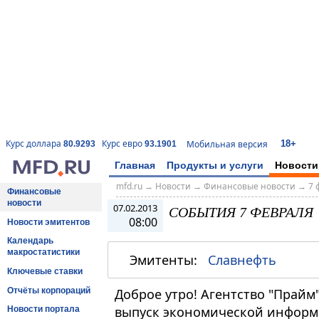
18+
Курс доллара
Курс евро
Мобильная версия
80.9293
93.1901
Главная
Продукты и услуги
Новости
mfd.ru
→
Новости
→
Финансовые новости
→
7 
Финансовые
новости
07.02.2013
СОБЫТИЯ 7 ФЕВРАЛЯ
08:00
Новости эмитентов
Календарь
макростатистики
Эмитенты:
Славнефть
Ключевые ставки
Отчёты корпораций
Доброе утро! Агентство "Прайм
выпуск экономической информац
Новости портала