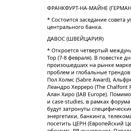
ФРАНКФУРТ-НА-МАЙНЕ (ГЕРМАН
* Состоится заседание совета
центрального банка.
ДАВОС (ШВЕЙЦАРИЯ)
* Откроется четвертый междун
Top (7-8 февраля). В повестке 
произошедших на рынке маркети
проблем и глобальные трендов 
Пол Холмс (Sabre Award), Альфр
Леандро Херреро (The Chalfont Pr
Алан Хиро (IAB Europe). Поми
и case-studies, в рамках форум
будут затронуты специфически
энергетики, банкинга, телеком
посетить ЦЕРН (Европейский Ц
обсудить PR инновации. Парал