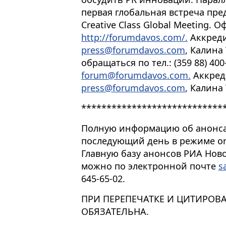
первая глобальная встреча пре
Creative Class Global Meeting.
http://forumdavos.com/.
Аккреди
press@forumdavos.com
, Калина
обращаться по тел.: (359 88) 400-
forum@forumdavos.com.
Аккреди
press@forumdavos.com
, Калина
****************************
Полную информацию об анонса
последующий день в режиме on
Главную базу анонсов РИА Ново
можно по электронной почте
s
645-65-02.
ПРИ ПЕРЕПЕЧАТКЕ И ЦИТИРОВ
ОБЯЗАТЕЛЬНА.