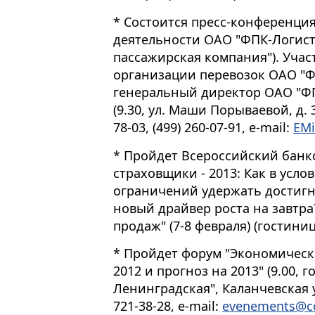
* Состоится пресс-конференци
деятельности ОАО "ФПК-Логист
пассажирская компания"). Учас
организации перевозок ОАО "Ф
генеральный директор ОАО "Ф
(9.30, ул. Маши Порываевой, д. 3
78-03, (499) 260-07-91, e-mail:
EMi
* Пройдет Всероссийский банк
страховщики - 2013: Как в усл
ограничений удержать достигн
новый драйвер роста на завтра
продаж" (7-8 февраля) (гостини
* Пройдет форум "Экономическ
2012 и прогноз на 2013" (9.00,
Ленинградская", Каланчевская ул
721-38-28, e-mail:
evenements@cci