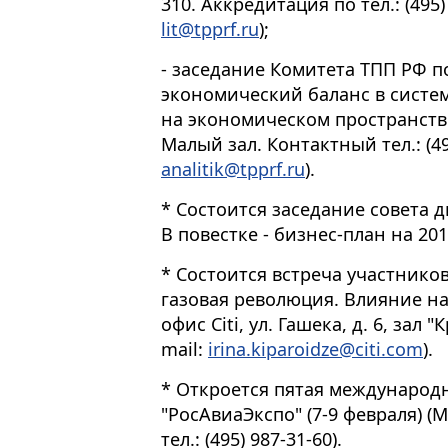
310. Аккредитация по тел.: (495) 
lit@tpprf.ru
);
- заседание Комитета ТПП РФ п
экономический баланс в систе
на экономическом пространстве
Малый зал. Контактный тел.: (495
analitik@tpprf.ru
).
* Состоится заседание совета 
В повестке - бизнес-план на 201
* Состоится встреча участников
газовая революция. Влияние на
офис Citi, ул. Гашека, д. 6, зал
mail:
irina.kiparoidze@citi.com
).
* Откроется пятая международ
"РосАвиаЭкспо" (7-9 февраля) (
тел.: (495) 987-31-60).