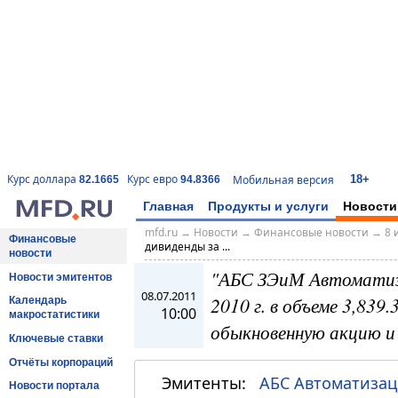
18+
Курс доллара
Курс евро
Мобильная версия
82.1665
94.8366
Главная
Продукты и услуги
Новости
mfd.ru
→
Новости
→
Финансовые новости
→
8 
Финансовые
дивиденды за ...
новости
"АБС ЗЭиМ Автоматиз
Новости эмитентов
08.07.2011
2010 г. в объеме 3,839.
Календарь
10:00
макростатистики
обыкновенную акцию и 
Ключевые ставки
Отчёты корпораций
Эмитенты:
АБС Автоматиза
Новости портала