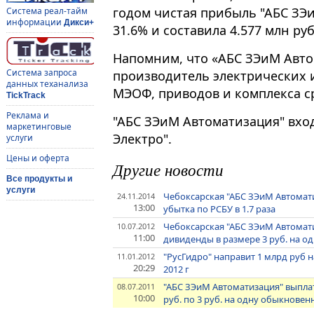
годом чистая прибыль "АБС ЗЭ
Система реал-тайм
информации
Дикси+
31.6% и составила 4.577 млн ру
Напомним, что «АБС ЗЭиМ Авто
Система запроса
производитель электрических
данных теханализа
МЭОФ, приводов и комплекса с
TickTrack
Реклама и
"АБС ЗЭиМ Автоматизация" вход
маркетинговые
Электро".
услуги
Цены и оферта
Другие новости
Все продукты и
услуги
Чебоксарская "АБС ЗЭиМ Автомати
24.11.2014
13:00
убытка по РСБУ в 1.7 раза
Чебоксарская "АБС ЗЭиМ Автомати
10.07.2012
11:00
дивиденды в размере 3 руб. на о
"РусГидро" направит 1 млрд руб 
11.01.2012
20:29
2012 г
"АБС ЗЭиМ Автоматизация" выплати
08.07.2011
10:00
руб. по 3 руб. на одну обыкновен