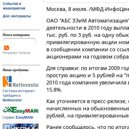
События и
Москва, 8 июля. /МФД-ИнфоЦен
мероприятия
Доп. материалы
ОАО "АБС ЗЭиМ Автоматизация" 
деятельности в 2010 году выпл
тыс. руб. по 3 руб. на одну обы
Поиск котировок:
привилегированную акции номи
в сообщении компании со ссыл
Например: Газпром
акционерами на годовом собра
Для справки: по итогам 2009 го
Наши продукты:
простую акцию и 5 рублей на "
2010 года компания увеличила
15.8%.
Система интернет-
трейдинга
Как уточняется в пресс-релизе
NetInvestor
начисленных на обыкновенные а
рублей, на привилегированные -
Сервис
EasyMANi
Ранее сообщалось, что по итог