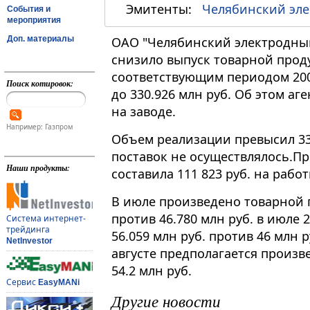
Эмитенты:
Челябинский эле
События и
мероприятия
Доп. материалы
ОАО "Челябинский электродный 
снизило выпуск товарной прод
соответствующим периодом 200
Поиск котировок:
до 330.926 млн руб. Об этом 
на заводе.
Например: Газпром
Объем реализации превысил 33
поставок не осуществлялось.П
Наши продукты:
составила 111 823 руб. на рабо
В июле произведено товарной п
против 46.780 млн руб. в июле 
Система интернет-
трейдинга
56.059 млн руб. против 46 млн 
NetInvestor
августе предполагается произв
54.2 млн руб.
Сервис
EasyMANi
Другие новости