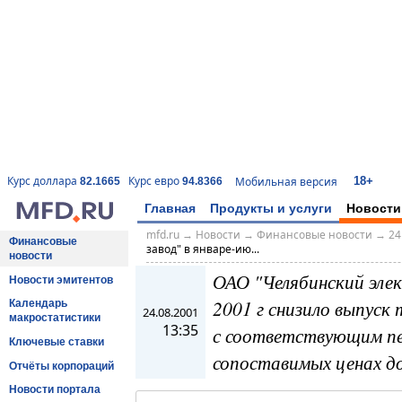
18+
Курс доллара
Курс евро
Мобильная версия
82.1665
94.8366
Главная
Продукты и услуги
Новости
mfd.ru
→
Новости
→
Финансовые новости
→
24
Финансовые
завод" в январе-ию...
новости
ОАО "Челябинский элек
Новости эмитентов
2001 г снизило выпуск
Календарь
24.08.2001
макростатистики
13:35
с соответствующим пе
Ключевые ставки
сопоставимых ценах до
Отчёты корпораций
Новости портала