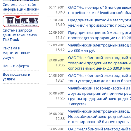
Система реал-тайм
ОАО "Челябэнерго" 6 ноября вве
06.11.2001
информации
Дикси+
13:40
потребителям в Челябинской об
Предприятия цветной металлургии
19.10.2001
13:10
увеличили производство продукци
Система запроса
Предприятия цветной металлурги
20.09.2001
данных теханализа
11:17
производство продукции на 10.2%
TickTrack
Челябинский электродный завод с
17.09.2001
Реклама и
15:12
до 383 млн руб
маркетинговые
ОАО "Челябинский электродный за
услуги
24.08.2001
товарной продукции по сравнени
13:35
Цены и оферта
сопоставимых ценах до 330.9 млн
Все продукты и
ОАО "Челябинский электродный за
24.08.2001
услуги
13:24
тонн углеродных доменных блок
Челябинский, Новочеркасский и 
других предприятий приняли реш
06.08.2001
11:25
группы предприятий электродно
3 августа)
Челябинский электродный завод,
03.08.2001
Новосибирский электродный зав
12:38
интегрированной бизнес-группы
ОАО "Челябинский электродный з
14.05.2001