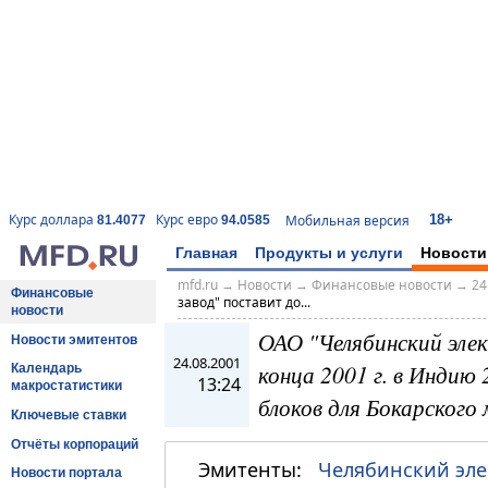
18+
Курс доллара
Курс евро
Мобильная версия
81.4077
94.0585
Главная
Продукты и услуги
Новости
mfd.ru
→
Новости
→
Финансовые новости
→
24
Финансовые
завод" поставит до...
новости
ОАО "Челябинский эле
Новости эмитентов
24.08.2001
конца 2001 г. в Индию
Календарь
13:24
макростатистики
блоков для Бокарског
Ключевые ставки
Отчёты корпораций
Эмитенты:
Челябинский эле
Новости портала