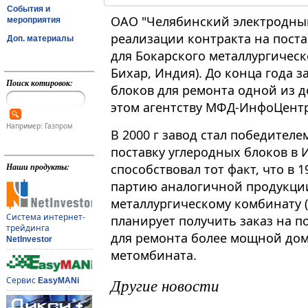
События и
ОАО "Челябинский электродный 
мероприятия
реализации контракта на пост
Доп. материалы
для Бокарского металлургическ
Бихар, Индия). До конца года 
Поиск котировок:
блоков для ремонта одной из 
этом агентству МФД-ИнфоЦент
Например: Газпром
В 2000 г завод стал победител
поставку углеродных блоков в 
способствовал тот факт, что в 
Наши продукты:
партию аналогичной продукци
металлургическому комбинату (г
Система интернет-
планирует получить заказ на по
трейдинга
для ремонта более мощной дом
NetInvestor
метомбината.
Другие новости
Сервис
EasyMANi