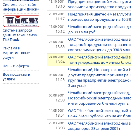
Предприятия цветной металлургии
19.10.2001
Система реал-тайм
13:10
увеличили производство продукци
информации
Дикси+
Предприятия цветной металлурги
20.09.2001
11:17
производство продукции на 10.2%
Челябинский электродный завод с
17.09.2001
Система запроса
15:12
до 383 млн руб
данных теханализа
ОАО "Челябинский электродный за
TickTrack
24.08.2001
товарной продукции по сравнени
13:35
Реклама и
сопоставимых ценах до 330.9 млн
маркетинговые
ОАО "Челябинский электродный за
24.08.2001
услуги
13:24
тонн углеродных доменных блок
Цены и оферта
Челябинский, Новочеркасский и 
других предприятий приняли реш
06.08.2001
Все продукты и
11:25
услуги
группы предприятий электродно
3 августа)
Челябинский электродный завод,
03.08.2001
Новосибирский электродный зав
12:38
интегрированной бизнес-группы
ОАО "Челябинский электродный з
14.05.2001
18:54
на 47.5 млн рублей, что на 4% бо
ОАО "Челябинский электродный з
29.03.2001
13:03
акционеров 28 апреля 2001 г