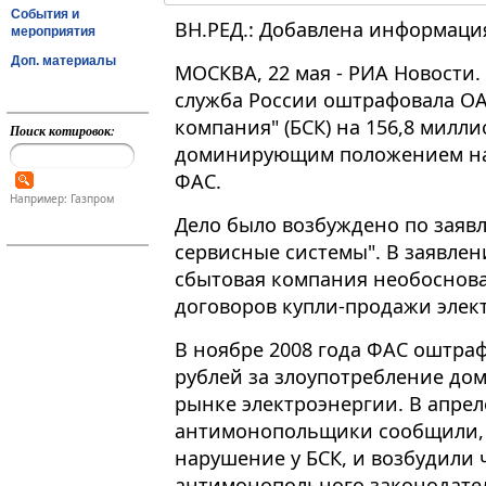
События и
ВН.РЕД.: Добавлена информация
мероприятия
Доп. материалы
МОСКВА, 22 мая - РИА Новости
служба России оштрафовала ОА
компания" (БСК) на 156,8 милл
Поиск котировок:
доминирующим положением на 
ФАС.
Например: Газпром
Дело было возбуждено по зая
сервисные системы". В заявлен
сбытовая компания необоснова
договоров купли-продажи элек
В ноябре 2008 года ФАС оштра
рублей за злоупотребление д
рынке электроэнергии. В апрел
антимонопольщики сообщили, 
нарушение у БСК, и возбудили
антимонопольного законодате