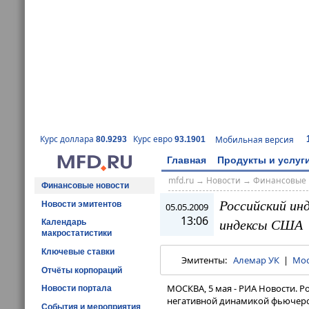
Курс доллара
Курс евро
Мобильная версия
80.9293
93.1901
Главная
Продукты и услуг
mfd.ru
→
Новости
→
Финансовые 
Финансовые новости
Российский ин
Новости эмитентов
05.05.2009
13:06
индексы США
Календарь
макростатистики
Ключевые ставки
Эмитенты:
Алемар УК
|
Мос
Отчёты корпораций
МОСКВА, 5 мая - РИА Новости. Р
Новости портала
негативной динамикой фьючерсо
События и мероприятия