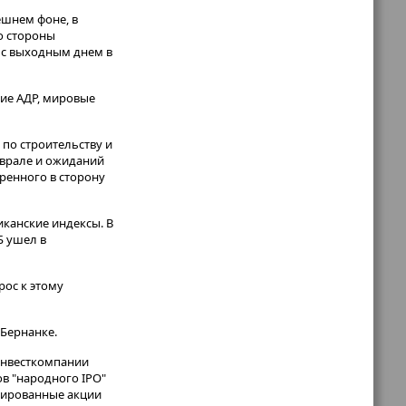
ешнем фоне, в
о стороны
и с выходным днем в
кие АДР, мировые
 по строительству и
еврале и ожиданий
тренного в сторону
канские индексы. В
Б ушел в
рос к этому
 Бернанке.
 инвесткомпании
ов "народного IPO"
егированные акции