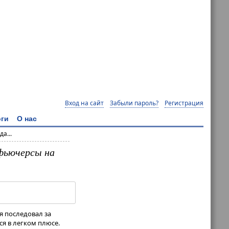
Вход на сайт
Забыли пароль?
Регистрация
ги
О нас
а...
 фьючерсы на
я последовал за
я в легком плюсе.