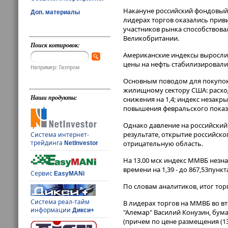
Накануне российский фондовый 
Доп. материалы
лидерах торгов оказались прив
участников рынка способствовал
Великобритании.
Поиск котировок:
Американские индексы выросли 
цены на нефть стабилизировалис
Например: Газпром
Основным поводом для покупок 
жилищному сектору США: расходы
Наши продукты:
снижения на 1,4; индекс незакр
повышения февральского показа
Однако давление на российский
результате, открытие российск
Система интернет-
трейдинга
отрицательную область.
NetInvestor
На 13.00 мск индекс ММВБ незнач
времени на 1,39 - до 867,53пункт
Сервис
EasyMANi
По словам аналитиков, итог то
Система реал-тайм
В лидерах торгов на ММВБ во вт
информации
Дикси+
"Алемар" Василий Конузин, бума
(причем по цене размещения (13