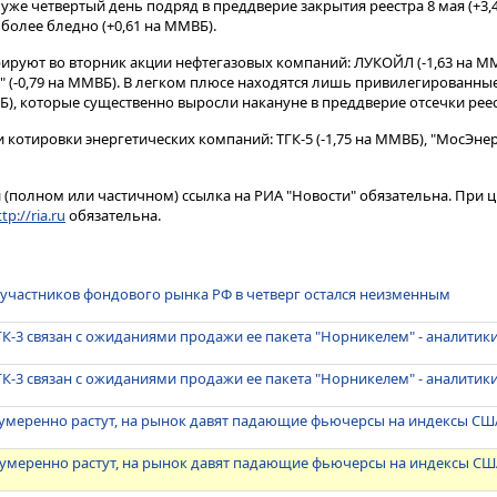
уже четвертый день подряд в преддверие закрытия реестра 8 мая (+3,
более бледно (+0,61 на ММВБ).
руют во вторник акции нефтегазовых компаний: ЛУКОЙЛ (-1,63 на ММ
аз" (-0,79 на ММВБ). В легком плюсе находятся лишь привилегированны
ВБ), которые существенно выросли накануне в преддверие отсечки реес
котировки энергетических компаний: ТГК-5 (-1,75 на ММВБ), "МосЭнерг
(полном или частичном) ссылка на РИА "Новости" обязательна. При ц
tp://ria.ru
обязательна.
участников фондового рынка РФ в четверг остался неизменным
ГК-3 связан с ожиданиями продажи ее пакета "Норникелем" - аналитик
ГК-3 связан с ожиданиями продажи ее пакета "Норникелем" - аналитик
 умеренно растут, на рынок давят падающие фьючерсы на индексы СШ
 умеренно растут, на рынок давят падающие фьючерсы на индексы С