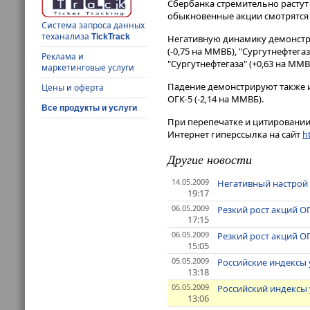
Сбербанка стремительно растут 
обыкновенные акции смотрятся 
Система запроса данных
теханализа
TickTrack
Негативную динамику демонстри
(-0,75 на ММВБ), "Сургутнефтег
Реклама и
"Сургутнефтегаза" (+0,63 на ММ
маркетинговые услуги
Падение демонстрируют также и 
Цены и оферта
ОГК-5 (-2,14 на ММВБ).
Все продукты и услуги
При перепечатке и цитировании 
Интернет гиперссылка на сайт
ht
Другие новости
14.05.2009
Негативный настрой 
19:17
06.05.2009
Резкий рост акций О
17:15
06.05.2009
Резкий рост акций О
15:05
05.05.2009
Российские индексы
13:18
05.05.2009
Российский индексы
13:06