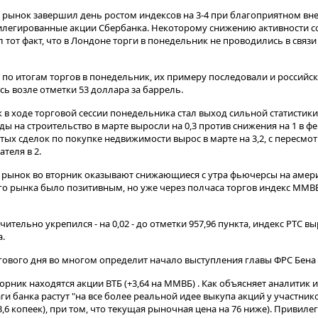
рынок завершил день ростом индексов на 3-4 при благоприятном вн
илегированные акции Сбербанка. Некоторому снижению активности с
 тот факт, что в Лондоне торги в понедельник не проводились в связ
по итогам торгов в понедельник, их примеру последовали и российс
ь возле отметки 53 доллара за баррель.
в ходе торговой сессии понедельника стал выход сильной статистики
 на строительство в марте выросли на 0,3 против снижения на 1 в ф
ытых сделок по покупке недвижимости вырос в марте на 3,2, с пересмо
теля в 2.
 рынок во вторник оказывают снижающиеся с утра фьючерсы на амери
ого рынка было позитивным, но уже через полчаса торгов индекс ММВ
ительно укрепился - на 0,02 - до отметки 957,96 пункта, индекс РТС вы
а.
ргового дня во многом определит начало выступления главы ФРС Бена
орник находятся акции ВТБ (+3,64 на ММВБ) . Как объясняет аналитик
ги банка растут "на все более реальной идее выкупа акций у участник
,6 копеек), при том, что текущая рыночная цена на 76 ниже). Привил