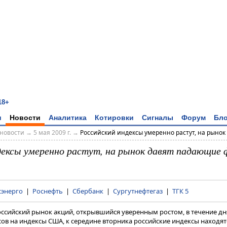
18+
и
Новости
Аналитика
Котировки
Сигналы
Форум
Бло
новости
→
5 мая 2009 г.
→
Российский индексы умеренно растут, на рынок д
дексы умеренно растут, на рынок давят падающие
энерго
|
Роснефть
|
Сбербанк
|
Сургутнефтегаз
|
ТГК 5
оссийский рынок акций, открывшийся уверенным ростом, в течение дн
в на индексы США, к середине вторника российские индексы находятс