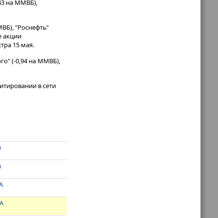
43 на ММВБ),
ВБ), "Роснефть"
е акции
тра 15 мая.
о" (-0,94 на ММВБ),
итировании в сети
и
и
А
ША