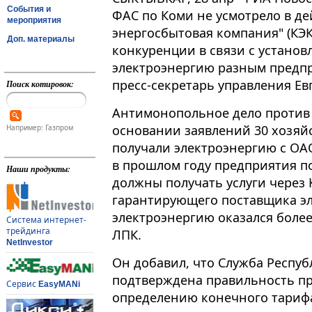
События и
ФАС по Коми не усмотрело в д
мероприятия
энергосбытовая компания" (КЭ
Доп. материалы
конкуренции в связи с устано
электроэнергию разным предп
пресс-секретарь управления Ев
Поиск котировок:
Антимонопольное дело против
основании заявлений 30 хозяй
Например: Газпром
получали электроэнергию с ОА
в прошлом году предприятия по
Наши продукты:
должны получать услуги через К
гарантирующего поставщика эл
электроэнергию оказался более
Система интернет-
трейдинга
ЛПК.
NetInvestor
Он добавил, что Служба Респу
подтверждена правильность пр
Сервис
EasyMANi
определению конечного тарифа