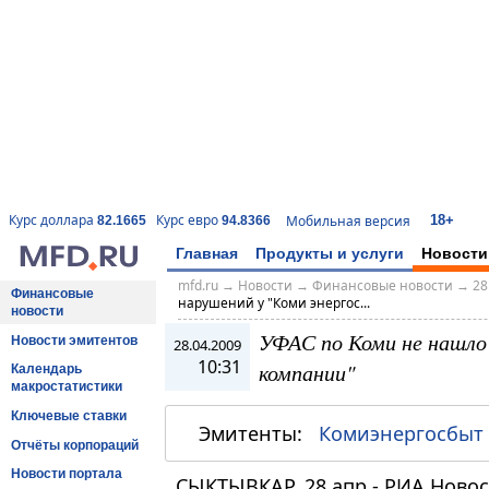
18+
Курс доллара
Курс евро
Мобильная версия
82.1665
94.8366
Главная
Продукты и услуги
Новости
mfd.ru
→
Новости
→
Финансовые новости
→
28
Финансовые
нарушений у "Коми энергос...
новости
УФАС по Коми не нашло
Новости эмитентов
28.04.2009
10:31
компании"
Календарь
макростатистики
Ключевые ставки
Эмитенты:
Комиэнергосбыт
Отчёты корпораций
Новости портала
СЫКТЫВКАР, 28 апр - РИА Ново