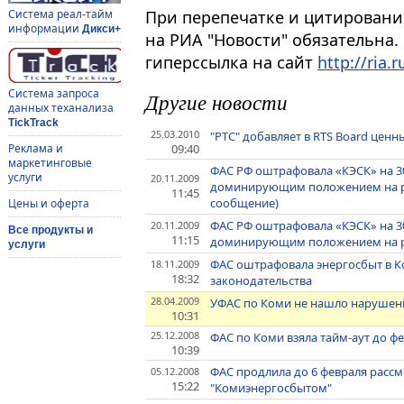
При перепечатке и цитировани
Система реал-тайм
информации
Дикси+
на РИА "Новости" обязательна.
гиперссылка на сайт
http://ria.r
Система запроса
Другие новости
данных теханализа
TickTrack
25.03.2010
"РТС" добавляет в RTS Board цен
09:40
Реклама и
маркетинговые
ФАС РФ оштрафовала «КЭСК» на 30
услуги
20.11.2009
доминирующим положением на р
11:45
сообщение)
Цены и оферта
ФАС РФ оштрафовала «КЭСК» на 30
20.11.2009
Все продукты и
11:15
доминирующим положением на р
услуги
ФАС оштрафовала энергосбыт в К
18.11.2009
18:32
законодательства
28.04.2009
УФАС по Коми не нашло нарушен
10:31
25.12.2008
ФАС по Коми взяла тайм-аут до ф
10:39
ФАС продлила до 6 февраля рассм
05.12.2008
15:22
"Комиэнергосбытом"