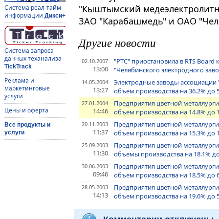
"Кыштымский медеэлектролитны
Система реал-тайм
информации
Дикси+
ЗАО "Карабашмедь" и ОАО "Чел
Другие новости
Система запроса
данных теханализа
"РТС" приостановила в RTS Boar
02.10.2007
TickTrack
13:00
"Челябинского электродного заво
Реклама и
Электродные заводы ассоциации "
14.05.2004
маркетинговые
13:27
объем производства на 36.2% до 
услуги
Предприятия цветной металлургии
27.01.2004
Цены и оферта
14:46
объем производства на 14.8% до 
Предприятия цветной металлурги
20.11.2003
Все продукты и
11:37
объем производства на 15.3% до 
услуги
Предприятия цветной металлурги
25.09.2003
11:30
объемы производства на 18.1% до
Предприятия цветной металлурги
30.06.2003
09:46
объем производства на 18.5% до 
Предприятия цветной металлурги
28.05.2003
14:13
объем производства на 19.6% до 