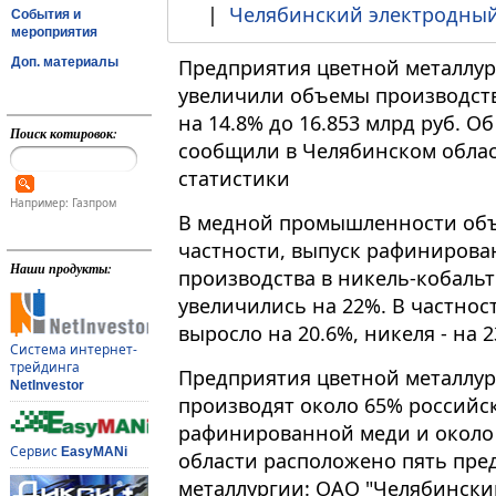
|
Челябинский электродный
События и
мероприятия
Доп. материалы
Предприятия цветной металлур
увеличили объемы производства 
на 14.8% до 16.853 млрд руб. 
Поиск котировок:
сообщили в Челябинском облас
статистики
Например: Газпром
В медной промышленности объе
частности, выпуск рафинирова
Наши продукты:
производства в никель-кобаль
увеличились на 22%. В частнос
выросло на 20.6%, никеля - на 2
Система интернет-
трейдинга
Предприятия цветной металлур
NetInvestor
производят около 65% российск
рафинированной меди и около 
Сервис
EasyMANi
области расположено пять пре
металлургии: ОАО "Челябински