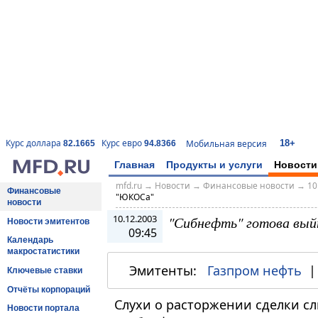
18+
Курс доллара
Курс евро
Мобильная версия
82.1665
94.8366
Главная
Продукты и услуги
Новости
mfd.ru
→
Новости
→
Финансовые новости
→
10
Финансовые
"ЮКОСа"
новости
10.12.2003
"Сибнефть" готова вы
Новости эмитентов
09:45
Календарь
макростатистики
Эмитенты:
Газпром нефть
Ключевые ставки
Отчёты корпораций
Слухи о расторжении сделки с
Новости портала