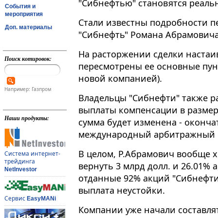
"Сибнефтью" становятся реаль
События и
мероприятия
Стали известны подробности 
Доп. материалы
"Сибнефть" Романа Абрамовича
На расторжении сделки настаив
Поиск котировок:
пересмотрены ее основные пун
новой компанией).
Например: Газпром
Владельцы "Сибнефти" также 
выплаты компенсации в размере
Наши продукты:
сумма будет изменена - оконч
международный арбитражный 
В целом, Р.Абрамович вообще х
Система интернет-
трейдинга
вернуть 3 млрд долл. и 26.01%
NetInvestor
отданные 92% акций "Сибнефти"
выплата неустойки.
Сервис
EasyMANi
Компании уже начали составля