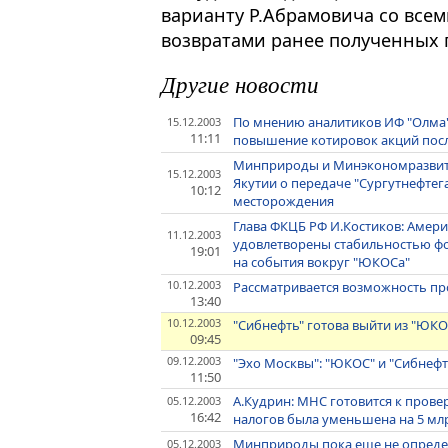
варианту Р.Абрамовича со все
возвратами ранее полученных 
Другие новости
По мнению аналитиков ИФ "Олма"
15.12.2003
11:11
повышение котировок акций пос
Минприроды и Минэкономразвит
15.12.2003
Якутии о передаче "Сургутнефтег
10:12
месторождения
Глава ФКЦБ РФ И.Костиков: Амер
11.12.2003
удовлетворены стабильностью фо
19:01
на события вокруг "ЮКОСа"
10.12.2003
Рассматривается возможность пр
13:40
10.12.2003
"Сибнефть" готова выйти из "ЮКО
09:45
09.12.2003
"Эхо Москвы": "ЮКОС" и "Сибнефт
11:50
А.Кудрин: МНС готовится к пров
05.12.2003
16:42
налогов была уменьшена на 5 мл
Минприроды пока еще не опреде
05.12.2003