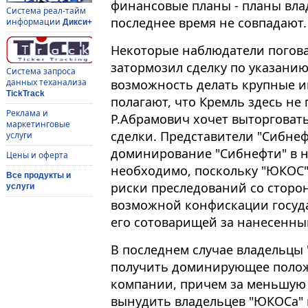
финансовые планы - планы вла
Система реал-тайм
последнее время не совпадают.
информации
Дикси+
Некоторые наблюдатели погов
затормозил сделку по указанию
Система запроса
возможность делать крупные и
данных теханализа
TickTrack
полагают, что Кремль здесь не
Реклама и
Р.Абрамович хочет выторговать
маркетинговые
сделки. Представители "Сибнеф
услуги
доминирование "Сибнефти" в 
Цены и оферта
необходимо, поскольку "ЮКОС" 
Все продукты и
риски преследований со сторон
услуги
возможной конфискации госуда
его сотоварищей за нанесенный
В последнем случае владельцы 
получить доминирующее поло
компании, причем за меньшую ц
вынудить владельцев "ЮКОСа" 