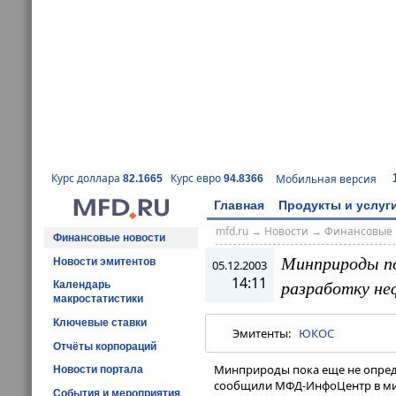
Курс доллара
Курс евро
Мобильная версия
82.1665
94.8366
Главная
Продукты и услуг
mfd.ru
→
Новости
→
Финансовые 
Финансовые новости
Минприроды по
Новости эмитентов
05.12.2003
14:11
разработку н
Календарь
макростатистики
Ключевые ставки
Эмитенты:
ЮКОС
Отчёты корпораций
Минприроды пока еще не опред
Новости портала
сообщили МФД-ИнфоЦентр в ми
События и мероприятия