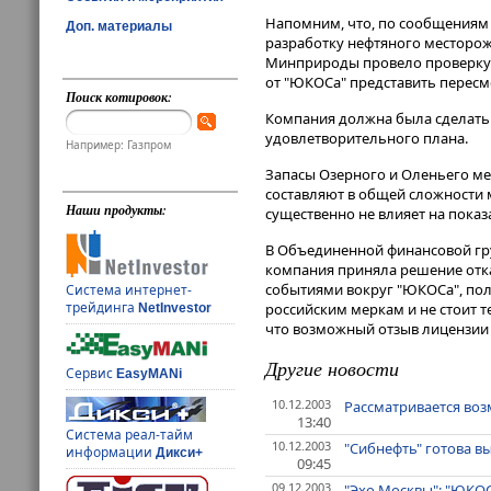
Напомним, что, по сообщениям
Доп. материалы
разработку нефтяного месторож
Минприроды провело проверку с
от "ЮКОСа" представить перес
Поиск котировок:
Компания должна была сделать э
удовлетворительного плана.
Например: Газпром
Запасы Озерного и Оленьего ме
составляют в общей сложности 
Наши продукты:
существенно не влияет на показ
В Объединенной финансовой гру
компания приняла решение отказ
событиями вокруг "ЮКОСа", пол
Система интернет-
трейдинга
российским меркам и не стоит 
NetInvestor
что возможный отзыв лицензии
Другие новости
Сервис
EasyMANi
10.12.2003
Рассматривается во
13:40
Система реал-тайм
10.12.2003
"Сибнефть" готова в
информации
Дикси+
09:45
09.12.2003
"Эхо Москвы": "ЮКОС