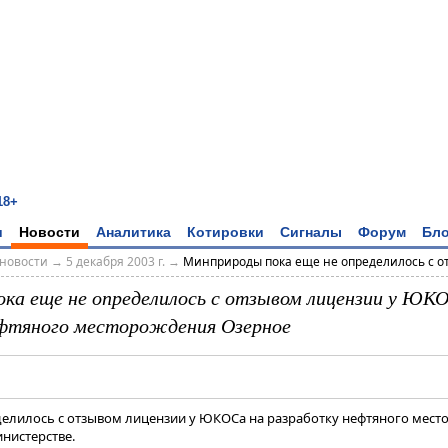
18+
и
Новости
Аналитика
Котировки
Сигналы
Форум
Бло
новости
→
5 декабря 2003 г.
→
Минприроды пока еще не определилось с от
ка еще не определилось с отзывом лицензии у ЮК
ефтяного месторождения Озерное
елилось с отзывом лицензии у ЮКОСа на разработку нефтяного мест
нистерстве.