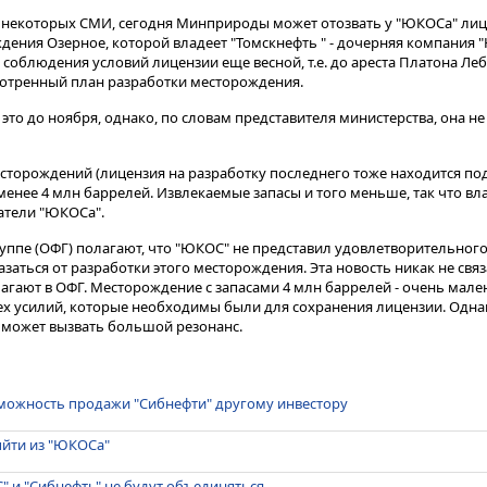
 некоторых СМИ, сегодня Минприроды может отозвать у "ЮКОСа" ли
дения Озерное, которой владеет "Томскнефть " - дочерняя компания 
облюдения условий лицензии еще весной, т.е. до ареста Платона Леб
мотренный план разработки месторождения.
то до ноября, однако, по словам представителя министерства, она н
сторождений (лицензия на разработку последнего тоже находится по
менее 4 млн баррелей. Извлекаемые запасы и того меньше, так что в
атели "ЮКОСа".
ппе (ОФГ) полагают, что "ЮКОС" не представил удовлетворительного
аться от разработки этого месторождения. Эта новость никак не свя
агают в ОФГ. Месторождение с запасами 4 млн баррелей - очень мале
тех усилий, которые необходимы были для сохранения лицензии. Однак
 может вызвать большой резонанс.
зможность продажи "Сибнефти" другому инвестору
ыйти из "ЮКОСа"
" и "Сибнефть" не будут объединяться