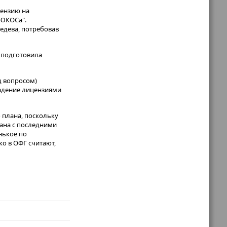
цензию на
"ЮКОСа".
едева, потребовав
е подготовила
д вопросом)
ладение лицензиями
 плана, поскольку
зана с последними
нькое по
о в ОФГ считают,