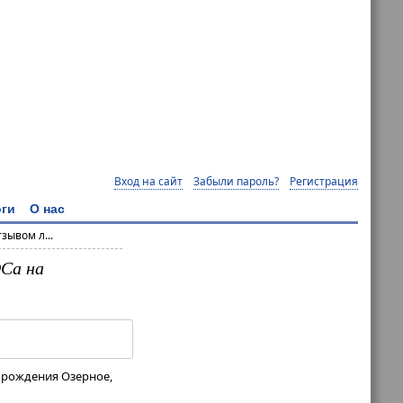
Вход на сайт
Забыли пароль?
Регистрация
ги
О нас
зывом л...
ОСа на
орождения Озерное,