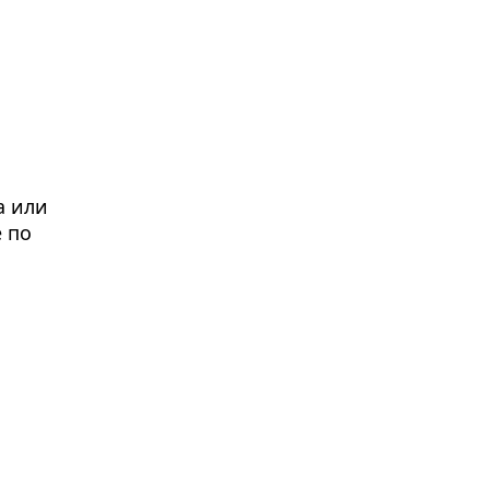
а или
 по