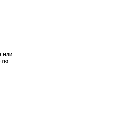
а или
 по