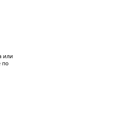
а или
 по