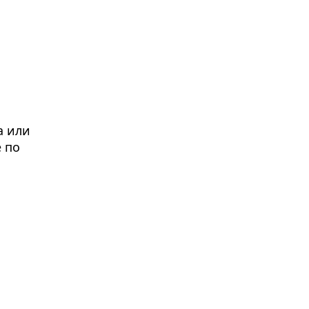
а или
 по