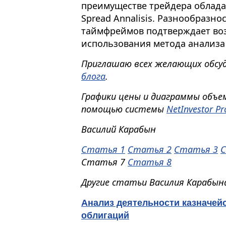
преимуществе трейдера облад
Spread Annalisis. Разнообразн
таймфреймов подтверждает во
использования метода анализа
Приглашаю всех желающих обсу
блога
.
Графики цены и диаграммы объем
помощью системы
NetInvestor Pr
Василий Карабын
Статья 1
Статья 2
Статья 3
С
Статья 7
Статья 8
Другие статьи Василия Карабын
Анализ деятельности казначей
облигаций