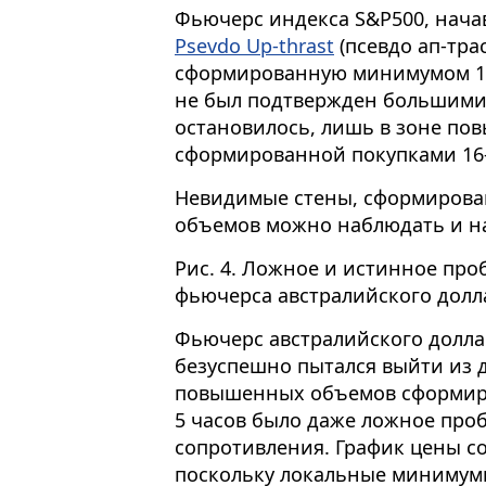
Фьючерс индекса S&P500, нача
Psevdo Up-thrast
(псевдо ап-тра
сформированную минимумом 18
не был подтвержден большими
остановилось, лишь в зоне по
сформированной покупками 16-
Невидимые стены, сформиров
объемов можно наблюдать и н
Рис. 4. Ложное и истинное пр
фьючерса австралийского долла
Фьючерс австралийского доллар
безуспешно пытался выйти из 
повышенных объемов сформиров
5 часов было даже ложное про
сопротивления. График цены со
поскольку локальные минимум