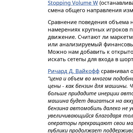
Stopping Volume W
(останавлива
смена общего направления изм
Сравнение поведения объема н
намерениях крупных игроков 
движение. Считают ли маркетм
или анализируемый финансовы
Можно нам добавить к открыто
искать сетепы для входа в шор
Ричард Д. Вайкофф
сравнивал о
“цена и объем во многом подобн
цены - как бензин для машины. 
больше придадите инерции авт
машина будет двигаться на акк
бензина автомобиль далеко не 
увеличивающийся благодаря тол
операторы прекращают свои ма
публики продолжает поддержив