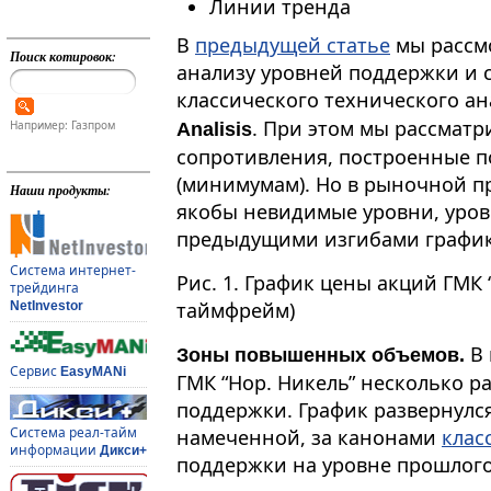
Линии тренда
В
предыдущей статье
мы рассмо
Поиск котировок:
анализу уровней поддержки и
классического технического а
. При этом мы рассмат
Например: Газпром
Analisis
сопротивления, построенные 
(минимумам). Но в рыночной пр
Наши продукты:
якобы невидимые уровни, уро
предыдущими изгибами график
Система интернет-
Рис. 1. График цены акций ГМК 
трейдинга
таймфрейм)
NetInvestor
В 
Зоны повышенных объемов.
Сервис
EasyMANi
ГМК “Нор. Никель” несколько р
поддержки. График развернулся
Система реал-тайм
намеченной, за канонами
клас
информации
Дикси+
поддержки на уровне прошлог