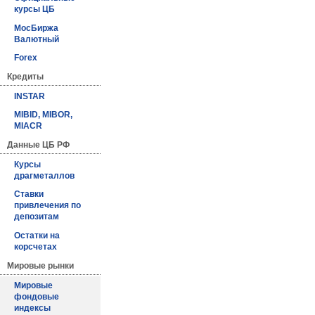
курсы ЦБ
МосБиржа
Валютный
Forex
Кредиты
INSTAR
MIBID, MIBOR,
MIACR
Данные ЦБ РФ
Курсы
драгметаллов
Ставки
привлечения по
депозитам
Остатки на
корсчетах
Мировые рынки
Мировые
фондовые
индексы