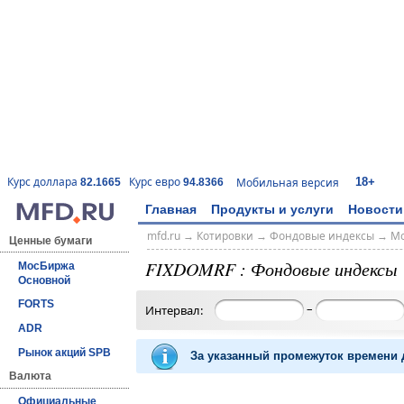
18+
Курс доллара
Курс евро
Мобильная версия
82.1665
94.8366
Главная
Продукты и услуги
Новости
mfd.ru
→
Котировки
→
Фондовые индексы
→
Мо
Ценные бумаги
FIXDOMRF : Фондовые индексы
МосБиржа
Основной
FORTS
–
Интервал:
ADR
Рынок акций SPB
За указанный промежуток времени д
Валюта
Официальные