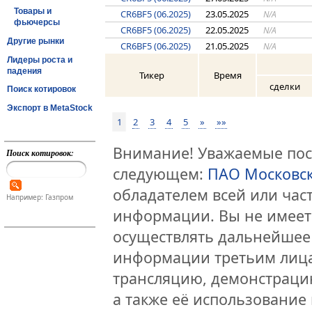
Товары и
CR6BF5 (06.2025)
23.05.2025
N/A
фьючерсы
CR6BF5 (06.2025)
22.05.2025
N/A
Другие рынки
CR6BF5 (06.2025)
21.05.2025
N/A
Лидеры роста и
падения
Тикер
Время
сделки
Поиск котировок
Экспорт в MetaStock
1
2
3
4
5
»
»»
Внимание! Уважаемые посе
Поиск котировок:
следующем:
ПАО Московс
обладателем всей или час
Например: Газпром
информации. Вы не имеет
осуществлять дальнейшее
информации третьим лица
трансляцию, демонстраци
а также её использование 