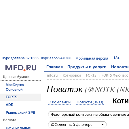
18+
Курс доллара
Курс евро
Мобильная версия
82.1665
94.8366
Главная
Продукты и услуги
Новости
mfd.ru
→
Котировки
→
FORTS
→
FORTS Фьючерс
Ценные бумаги
Новатэк
МосБиржа
(@NOTK (NK
Основной
FORTS
Коти
О компании
Новости (3633)
ADR
Рынок акций SPB
Фьючерсный контракт на обыкновенные а
Валюта
@Склеенный фьючерс
Официальные