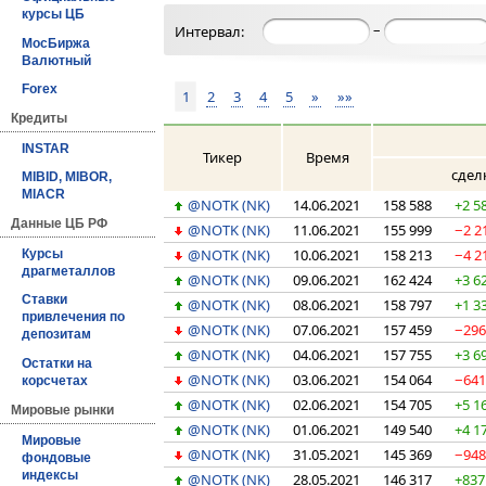
курсы ЦБ
–
Интервал:
МосБиржа
Валютный
Forex
1
2
3
4
5
»
»»
Кредиты
INSTAR
Тикер
Время
сдел
MIBID, MIBOR,
MIACR
@NOTK (NK)
14.06.2021
158 588
+2 5
Данные ЦБ РФ
@NOTK (NK)
11.06.2021
155 999
−2 2
@NOTK (NK)
10.06.2021
158 213
−4 2
Курсы
драгметаллов
@NOTK (NK)
09.06.2021
162 424
+3 6
Ставки
@NOTK (NK)
08.06.2021
158 797
+1 3
привлечения по
@NOTK (NK)
07.06.2021
157 459
−29
депозитам
@NOTK (NK)
04.06.2021
157 755
+3 6
Остатки на
@NOTK (NK)
03.06.2021
154 064
−64
корсчетах
@NOTK (NK)
02.06.2021
154 705
+5 1
Мировые рынки
@NOTK (NK)
01.06.2021
149 540
+4 1
Мировые
@NOTK (NK)
31.05.2021
145 369
−94
фондовые
индексы
@NOTK (NK)
28.05.2021
146 317
+837