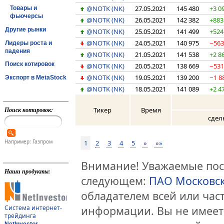
@NOTK (NK)
27.05.2021
145 480
+3 0
Товары и
фьючерсы
@NOTK (NK)
26.05.2021
142 382
+883
Другие рынки
@NOTK (NK)
25.05.2021
141 499
+524
@NOTK (NK)
24.05.2021
140 975
−56
Лидеры роста и
падения
@NOTK (NK)
21.05.2021
141 538
+2 8
Поиск котировок
@NOTK (NK)
20.05.2021
138 669
−53
@NOTK (NK)
19.05.2021
139 200
−1 8
Экспорт в MetaStock
@NOTK (NK)
18.05.2021
141 089
+2 4
Тикер
Время
Поиск котировок:
сдел
Например: Газпром
1
2
3
4
5
»
»»
Внимание! Уважаемые посе
Наши продукты:
следующем:
ПАО Московс
обладателем всей или час
информации. Вы не имеет
Система интернет-
трейдинга
NetInvestor