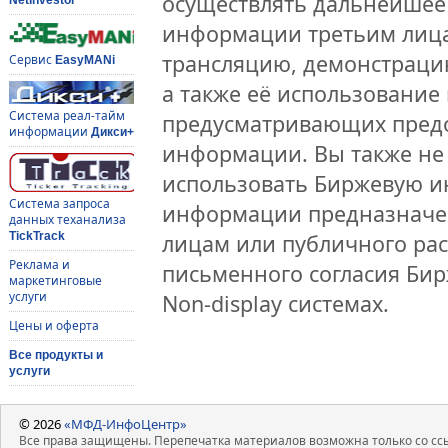
осуществлять дальнейшее
информации третьим лица
трансляцию, демонстраци
Сервис
EasyMANi
а также её использование 
Система реал-тайм
предусматривающих предо
информации
Дикси+
информации. Вы также не 
использовать Биржевую 
Система запроса
информации предназначен
данных теханализа
лицам или публичного рас
TickTrack
Реклама и
письменного согласия Би
маркетинговые
услуги
Non-display системах.
Цены и оферта
Все продукты и
услуги
© 2026
«МФД-ИнфоЦентр»
Все права защищены. Перепечатка материалов возможна только со ссы