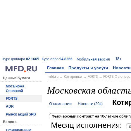
18+
Курс доллара
Курс евро
Мобильная версия
82.1665
94.8366
Главная
Продукты и услуги
Новости
mfd.ru
→
Котировки
→
FORTS
→
FORTS Фьючерс
Ценные бумаги
Московская област
МосБиржа
Основной
FORTS
Коти
О компании
Новости (204)
ADR
Рынок акций SPB
Фьючерсный контракт на 10-летние облиг
Месяц исполнения:
Валюта
Официальные