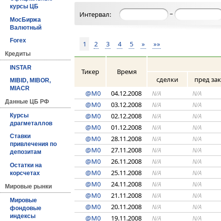
курсы ЦБ
–
Интервал:
МосБиржа
Валютный
Forex
1
2
3
4
5
»
»»
Кредиты
INSTAR
Тикер
Время
сделки
пред за
MIBID, MIBOR,
MIACR
@M0
04.12.2008
N/A
N/A
Данные ЦБ РФ
@M0
03.12.2008
N/A
N/A
@M0
02.12.2008
N/A
N/A
Курсы
драгметаллов
@M0
01.12.2008
N/A
N/A
Ставки
@M0
28.11.2008
N/A
N/A
привлечения по
@M0
27.11.2008
N/A
N/A
депозитам
@M0
26.11.2008
N/A
N/A
Остатки на
@M0
25.11.2008
N/A
N/A
корсчетах
@M0
24.11.2008
N/A
N/A
Мировые рынки
@M0
21.11.2008
N/A
N/A
Мировые
@M0
20.11.2008
N/A
N/A
фондовые
индексы
@M0
19.11.2008
N/A
N/A