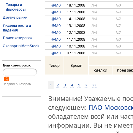
@M0
18.11.2008
N/A
N/A
Товары и
фьючерсы
@M0
17.11.2008
N/A
N/A
Другие рынки
@M0
14.11.2008
N/A
N/A
@M0
13.11.2008
N/A
N/A
Лидеры роста и
падения
@M0
12.11.2008
N/A
N/A
Поиск котировок
@M0
11.11.2008
N/A
N/A
@M0
10.11.2008
N/A
N/A
Экспорт в MetaStock
@M0
07.11.2008
N/A
N/A
Тикер
Время
Поиск котировок:
сделки
пред за
Например: Газпром
1
2
3
4
5
»
»»
Внимание! Уважаемые посе
следующем:
ПАО Московс
обладателем всей или час
информации. Вы не имеет