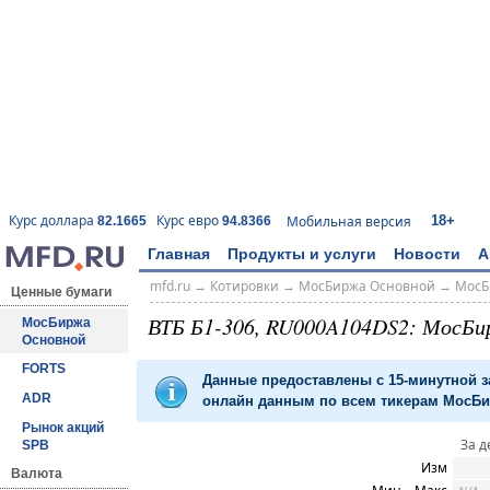
18+
Курс доллара
Курс евро
Мобильная версия
82.1665
94.8366
Главная
Продукты и услуги
Новости
А
mfd.ru
→
Котировки
→
МосБиржа Основной
→
МосБ
Ценные бумаги
ВТБ Б1-306, RU000A104DS2: МосБи
МосБиржа
Основной
FORTS
Данные предоставлены с 15-минутной 
ADR
онлайн данным по всем тикерам МосБир
Рынок акций
За д
SPB
Изм
Валюта