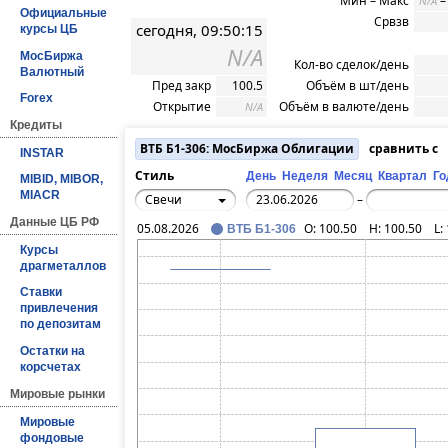
Мин – Макс
N/A
Официальные
Срвзв
сегодня, 09:50:15
курсы ЦБ
N/A
МосБиржа
Кол-во сделок/день
Валютный
Пред закр
100.5
Объём в шт/день
Forex
Открытие
Объём в валюте/день
N/A
Кредиты
ВТБ Б1-306: МосБиржа Облигации
сравнить с
INSTAR
Стиль
День
Неделя
Месяц
Квартал
Го
MIBID, MIBOR,
MIACR
Свечи
–
Данные ЦБ РФ
05.08.2026
O:
100.50
H:
100.50
L:
ВТБ Б1-306
Курсы
драгметаллов
Ставки
привлечения
по депозитам
Остатки на
корсчетах
Мировые рынки
Мировые
фондовые