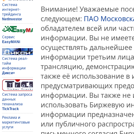
Система
Внимание! Уважаемые посе
интернет-
трейдинга
следующем:
ПАО Московск
NetInvestor
обладателем всей или час
информации. Вы не имеете
Сервис
EasyMANi
осуществлять дальнейшее
информации третьим лицам
Система реал-
тайм
трансляцию, демонстрацию
информации
Дикси+
также её использование в 
предусматривающих предо
информации. Вы также не 
Система запроса
данных
использовать Биржевую и
теханализа
TickTrack
информации предназначен
Реклама и
или публичного распростра
маркетинговые
услуги
письменного согласия Бир