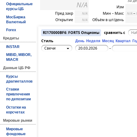
За д
N/A
Официальные
Изм
курсы ЦБ
Пред закр
Мин – Макс
–
N/A
N/A
МосБиржа
Открытие
Объём в шт/день
N/A
Валютный
Forex
RI170000BF6: FORTS Опционы
сравнить с
Кредиты
Стиль
День
Неделя
Месяц
Квартал
Го
INSTAR
Свечи
–
MIBID, MIBOR,
MIACR
Данные ЦБ РФ
Курсы
драгметаллов
Ставки
привлечения
по депозитам
Остатки на
корсчетах
Мировые рынки
Мировые
фондовые