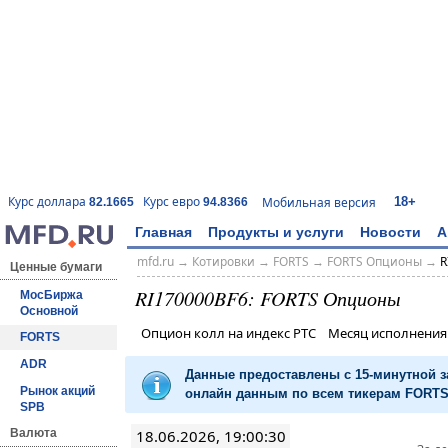
18+
Курс доллара
Курс евро
Мобильная версия
82.1665
94.8366
Главная
Продукты и услуги
Новости
А
mfd.ru
→
Котировки
→
FORTS
→
FORTS Опционы
→
R
Ценные бумаги
RI170000BF6: FORTS Опционы
МосБиржа
Основной
Опцион колл на индекс РТС Месяц исполнени
FORTS
ADR
Данные предоставлены с 15-минутной 
Рынок акций
онлайн данным по всем тикерам FORTS 
SPB
18.06.2026, 19:00:30
Валюта