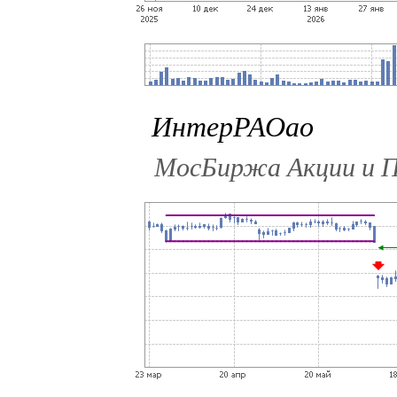
ИнтерРАОао
МосБиржа Акции и