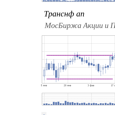
Транснф ап
МосБиржа Акции и