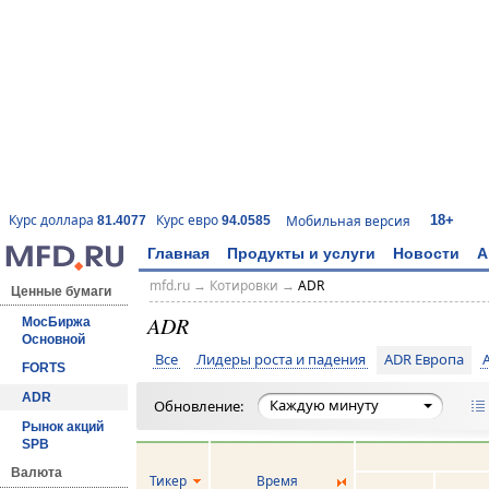
18+
Курс доллара
Курс евро
Мобильная версия
81.4077
94.0585
Главная
Продукты и услуги
Новости
А
mfd.ru
→
Котировки
→
ADR
Ценные бумаги
ADR
МосБиржа
Основной
Все
Лидеры роста и падения
ADR Европа
FORTS
ADR
Каждую минуту
Обновление:
Рынок акций
SPB
Валюта
Тикер
Время