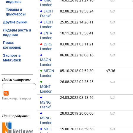
KMG
10.05.2018 21:27:10
N/A
индексы
London
Товары и
LKOH
02.08.2022 18:58:24
N/A
фьючерсы
Frankf
LKOH
25.05.2022 14:26:11
N/A
Другие рынки
London
Лидеры роста и
LNTA
10.11.2022 15:58:41
N/A
падения
London
Поиск
LSRG
03.08.2021 03:11:21
N/A
котировок
London
06.06.2022 18:08:16
N/A
Экспорт в
MAGN
MetaStock
London
MFON
05.10.2018 02:52:30
7.36
$
London
Поиск котировок:
26.08.2022 02:25:25
N/A
MGNT
London
24.03.2022 08:13:46
N/A
Например: Газпром
MSNG
Frankf
28.03.2019 20:00:00
N/A
Наши продукты:
MSNG
London
NKEL
15.06.2023 08:59:58
N/A