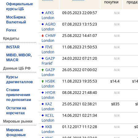
покупки
прод
Официальные
курсы ЦБ
AFKS
09.05.2023 22:09:57
N/A
London
МосБиржа
Валютный
AGRO
07.08.2023 13:15:23
N/A
London
Forex
CHMF
25.08.2022 14:41:07
N/A
Кредиты
London
FIVE
11.08.2023 21:50:53
N/A
INSTAR
London
MIBID, MIBOR,
GAZP
24.03.2022 07:21:20
N/A
MIACR
Frankf
Данные ЦБ РФ
GAZP
26.05.2022 07:00:02
N/A
London
Курсы
HSBK
11.08.2023 19:35:53
14.4
14
$
$
драгметаллов
London
Ставки
HYDR
08.08.2022 21:48:40
N/A
привлечения
London
по депозитам
KAZ
25.05.2021 02:38:21
835
$
$
Остатки на
London
корсчетах
KCEL
14.06.2021 02:21:34
N/A
London
Мировые рынки
KKB
01.12.2017 11:12:28
N/A
$
Мировые
London
фондовые