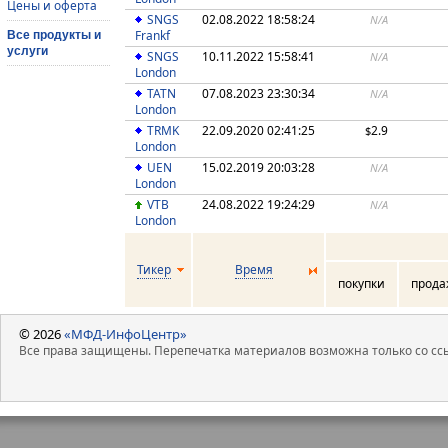
Цены и оферта
SNGS
02.08.2022 18:58:24
N/A
Frankf
Все продукты и
услуги
SNGS
10.11.2022 15:58:41
N/A
London
TATN
07.08.2023 23:30:34
N/A
London
TRMK
22.09.2020 02:41:25
2.9
$
London
UEN
15.02.2019 20:03:28
N/A
London
VTB
24.08.2022 19:24:29
N/A
London
Тикер
Время
покупки
прод
© 2026
«МФД-ИнфоЦентр»
Все права защищены. Перепечатка материалов возможна только со ссы