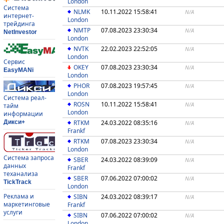
London
Система
NLMK
10.11.2022 15:58:41
N/A
интернет-
London
трейдинга
NMTP
07.08.2023 23:30:34
N/A
NetInvestor
London
NVTK
22.02.2023 22:52:05
N/A
London
Сервис
OKEY
07.08.2023 23:30:34
N/A
EasyMANi
London
PHOR
07.08.2023 19:57:45
N/A
London
Система реал-
ROSN
10.11.2022 15:58:41
N/A
тайм
London
информации
RTKM
24.03.2022 08:35:16
Дикси+
N/A
Frankf
RTKM
07.08.2023 23:30:34
N/A
London
Система запроса
SBER
24.03.2022 08:39:09
N/A
данных
Frankf
теханализа
SBER
07.06.2022 07:00:02
N/A
TickTrack
London
Реклама и
SIBN
24.03.2022 08:39:17
N/A
маркетинговые
Frankf
услуги
SIBN
07.06.2022 07:00:02
N/A
London