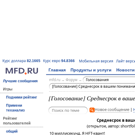
Курс доллара
Курс евро
Мобильная версия
Лайт верс
82.1665
94.8366
Главная
Продукты и услуги
Новости
mfd.ru
→
Форум
→
Голосования
Лучшие сообщения
[Голосование] Среднесрок в вашем понимани
Игры
[Голосование] Среднесрок в ваш
Подними рейтинг
Примени
Новое сообщение
|
теханализ
Рейтинг
Среднесрок в ваш
пользователей
(открытое, автор: shortfol
общий
10 миллисекунд. Я HFT-квант!