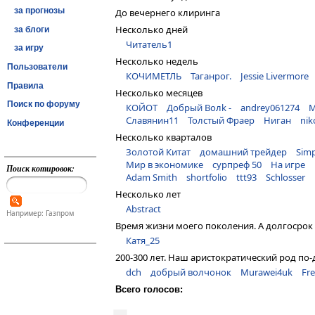
за прогнозы
До вечернего клиринга
Несколько дней
за блоги
Читатель1
за игру
Несколько недель
Пользователи
КОЧИМЕТЛЬ
Таганрог.
Jessie Livermore
Правила
Несколько месяцев
Поиск по форуму
КОЙОТ
Дoбрый Волk -
andrey061274
М
Славянин11
Толстый Фраер
Ниган
nik
Конференции
Несколько кварталов
Золотой Китат
домашний трейдер
Simp
Мир в экономике
сурпреф 50
На игре
Поиск котировок:
Adam Smith
shortfolio
ttt93
Schlosser
Несколько лет
Abstract
Например: Газпром
Время жизни моего поколения. А долгосрок 
Катя_25
200-300 лет. Наш аристократический род по-
dch
добрый волчонок
Murawei4uk
Fr
Всего голосов: