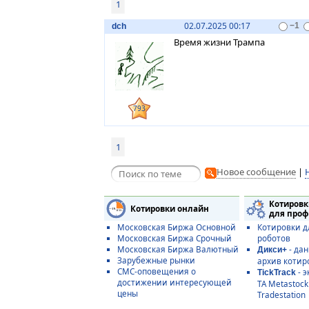
1
02.07.2025 00:17
dch
−1
Время жизни Трампа
793
1
Новое сообщение
|
Котировк
Котировки онлайн
для проф
Московская Биржа Основной
Котировки д
Московская Биржа Срочный
роботов
Московская Биржа Валютный
- да
Дикси+
Зарубежные рынки
архив котир
СМС-оповещения о
- э
TickTrack
достижении интересующей
ТА Metastoc
цены
Tradestation