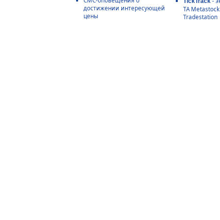
- э
TickTrack
достижении интересующей
ТА Metastoc
цены
Tradestation