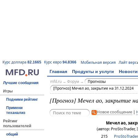
Курс доллара
Курс евро
Мобильная версия
Лайт верс
82.1665
94.8366
Главная
Продукты и услуги
Новости
mfd.ru
→
Форум
→
Прогнозы
Лучшие сообщения
[Прогноз] Мечел ао, закрытие на 31.12.2024
Игры
[Прогноз] Мечел ао, закрытие на
Подними рейтинг
Примени
Новое сообщение
|
теханализ
Рейтинг
Мечел ао, закр
пользователей
(автор: ProStoTrader, 
общий
215
ProStoTrade