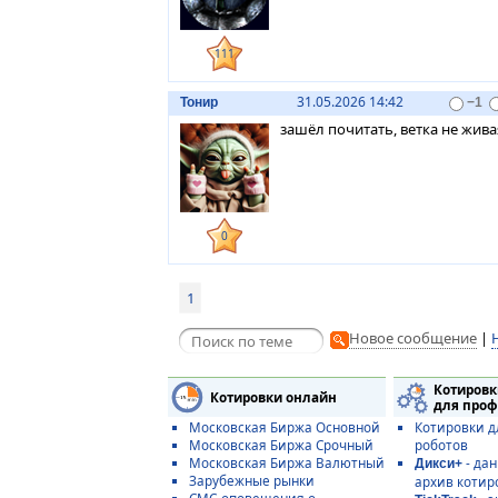
111
31.05.2026 14:42
Тонир
−1
зашёл почитать, ветка не жива
0
1
Новое сообщение
|
Котировк
Котировки онлайн
для проф
Московская Биржа Основной
Котировки д
Московская Биржа Срочный
роботов
Московская Биржа Валютный
- да
Дикси+
Зарубежные рынки
архив котир
СМС-оповещения о