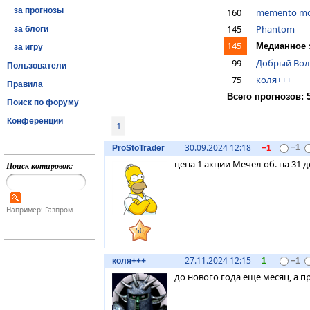
за прогнозы
160
memento mo
145
Phantom
за блоги
145
Медианное 
за игру
99
Дoбрый Волk
Пользователи
75
коля+++
Правила
Всего прогнозов: 
Поиск по форуму
Конференции
1
30.09.2024 12:18
ProStoTrader
−1
−1
цена 1 акции Мечел об. на 31 
Поиск котировок:
Например: Газпром
50
27.11.2024 12:15
коля+++
1
−1
до нового года еще месяц, а п