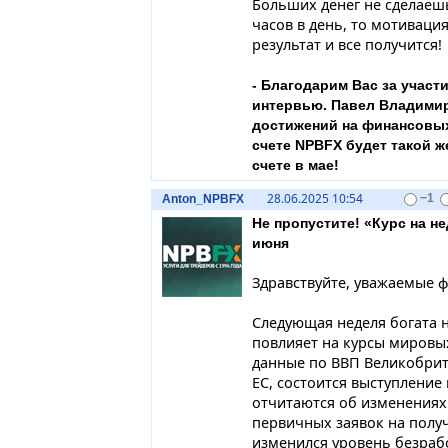
Больших денег не сделаешь
часов в день, то мотиваци
результат и все получится!
- Благодарим Вас за участ
интервью. Павел Владимир
достижений на финансовых
счете NPBFX будет такой ж
счете в мае!
28.06.2025 10:54
Anton_NPBFX
−1
Не пропустите! «Курс на н
июня
Здравствуйте, уважаемые 
Следующая неделя богата н
повлияет на курсы мировых
данные по ВВП Великобрит
ЕС, состоится выступление
отчитаются об изменениях 
первичных заявок на полу
изменился уровень безрабо