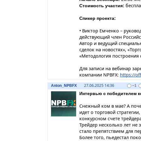
беспла
Стоимость участия:
Спикер проекта:
• Виктор Емченко – руковод
действующий член Российск
Автор и ведущий специаль
сделок на новостях», «Тор
«Методология построения с
Для записи на вебинар зар
компании NPBFX:
https://of
27.06.2025 14:36
Anton_NPBFX
−1
Интервью с победителем к
Снежный ком в мае? А поче
идет о торговой стратегии
конкурсном счете трейдера
Трейдер несколько лет не 
стало препятствием для пе
Более того, пьедестал пок