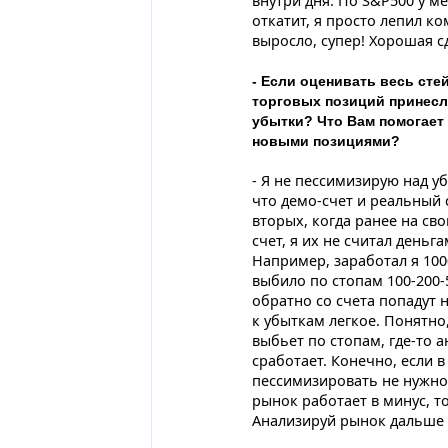
внутри дня. По S&P500 у м
откатит, я просто лепил ком
выросло, супер! Хорошая с
- Если оценивать весь сте
торговых позиций принесли
убытки? Что Вам помогает 
новыми позициями?
- Я не пессимизирую над у
что демо-счет и реальный 
вторых, когда ранее на сво
счет, я их не считал деньга
Например, заработал я 100
выбило по стопам 100-200-5
обратно со счета попадут 
к убыткам легкое. Понятно
выбьет по стопам, где-то а
сработает. Конечно, если 
пессимизировать не нужно
рынок работает в минус, то
Анализируй рынок дальше 