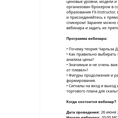
ценовые уровни, модели и
организован брокером в с
образования FX-Instructor
и присоединяйтесь к прям
спикером! Заранее можно 
вебинара и задать их преп
Программа вебинара:
• Почему теория Чарльза Д
• Как правильно выбирать
анализа цены?
• Значимые и не очень важ
от плевел»?
• Фигуры продолжения и ра
формирования.
• Сигналы на вход и выход
торгового плана для скаль
Когда состоится вебинар?
26 июня 2
Дата проведения:
20:00 МС
Начало вебинара: