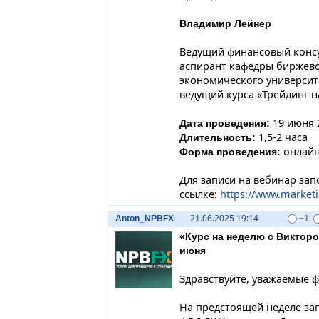
Владимир Лейнер
Ведущий финансовый консул
аспирант кафедры биржево
экономического университе
ведущий курса «Трейдинг н
19 июня 2
Дата проведения:
1,5-2 часа
Длительность:
онлайн
Форма проведения:
Для записи на вебинар зап
ссылке:
https://www.market
21.06.2025 19:14
Anton_NPBFX
−1
«Курс на неделю с Викторо
июня
Здравствуйте, уважаемые 
На предстоящей неделе за