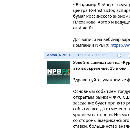
• Владимир Лейнер – веду
центра FX-Instructor, асп
бумаг Российского экономи
Плеханова. Автор и ведущ
от А до Я».
Для записи на вебинар зар
компании NPBFX:
https://w
15.06.2025 09:25
Anton_NPBFX
−1
Успейте записаться на «Ку
это воскресенье, 15 июня
Здравствуйте, уважаемые 
Основным событием грядущ
открытым рынкам ФРС США,
заседание будет принято р
событие всегда отмечено 
уровнем важности. Несмот
со стороны американского
ставки, большинство анали