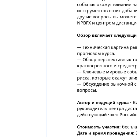
события окажут влияние на
инструментов стоит добави
другие вопросы вы можете
NPBFX и центром дистанцио
Обзор включает следующи
— Техническая картина ры
прогнозом курса.
— Обзор перспективных то
краткосрочного и среднес
— Ключевые мировые собы
риска, которые окажут вли
— Обсуждение рыночной си
вопросы.
- В
Автор и ведущий курса
руководитель центра диста
действующий член Российс
беспла
Стоимость участия:
2
Дата и время проведения: