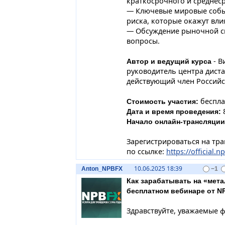
краткосрочного и среднес
— Ключевые мировые собы
риска, которые окажут вли
— Обсуждение рыночной си
вопросы.
- В
Автор и ведущий курса
руководитель центра диста
действующий член Российс
беспла
Стоимость участия:
8
Дата и время проведения:
Начало онлайн-трансляции
Зарегистрироваться на тр
по ссылке:
https://official.n
10.06.2025 18:39
Anton_NPBFX
−1
Как зарабатывать на «мета
бесплатном вебинаре от NP
Здравствуйте, уважаемые 