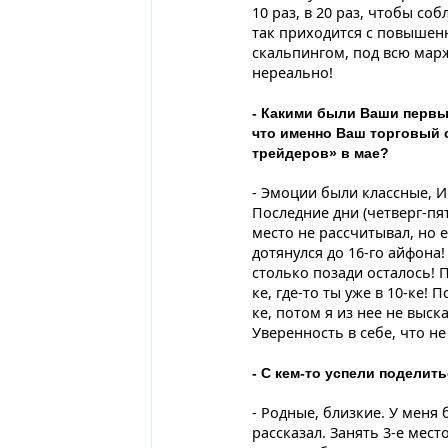
10 раз, в 20 раз, чтобы с
так приходится с повышенн
скальпингом, под всю марж
нереально!
- Какими были Ваши первые
что именно Ваш торговый с
трейдеров» в мае?
- Эмоции были классные, Ив
Последние дни (четверг-пя
место не рассчитывал, но 
дотянулся до 16-го айфона
столько позади осталось! П
ке, где-то ты уже в 10-ке! 
ке, потом я из нее не выск
Уверенность в себе, что не
- С кем-то успели поделит
- Родные, близкие. У меня
рассказал. Занять 3-е мест