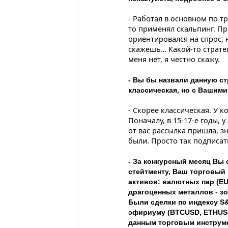
- Работал в основном по тр
то применял скальпинг. П
ориентировался на спрос, н
скажешь… Какой-то страте
меня нет, я честно скажу.
- Вы бы назвали данную с
классическая, но с Вашим
- Скорее классическая. У ко
Поначалу, в 15-17-е годы, 
от вас рассылка пришла, з
были. Просто так подписать
- За конкурсный месяц Вы 
стейтменту, Ваш торговый
активов: валютных пар (E
драгоценных металлов - з
Были сделки по индексу S
эфириуму (BTCUSD, ETHUSD
данным торговым инструм