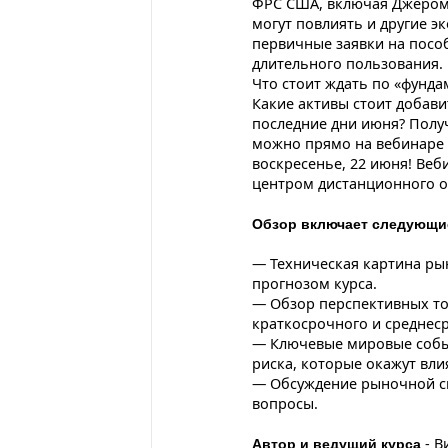
ФРС США, включая Джерома
могут повлиять и другие э
первичные заявки на пособ
длительного пользования. 
Что стоит ждать по «фунда
Какие активы стоит добави
последние дни июня? Полу
можно прямо на вебинаре 
воскресенье, 22 июня! Ве
центром дистанционного об
Обзор включает следующи
— Техническая картина ры
прогнозом курса.
— Обзор перспективных то
краткосрочного и среднес
— Ключевые мировые собы
риска, которые окажут вли
— Обсуждение рыночной си
вопросы.
- 
Автор и ведущий курса