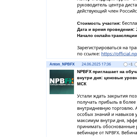
руководитель центра диста
действующий член Российс
беспла
Стоимость участия:
2
Дата и время проведения:
Начало онлайн-трансляции
Зарегистрироваться на тр
по ссылке:
https://official.
24.06.2025 17:36
Anton_NPBFX
−1
NPBFX приглашает на обу
внутри дня: ценовые уровн
МСК
Устали ждать закрытия поз
получать прибыль в более 
внутридневную торговлю. А
особых знаний и навыков 
максимум внутри дня, эфф
принимать обоснованные р
вебинаре от NPBFX. Вебина