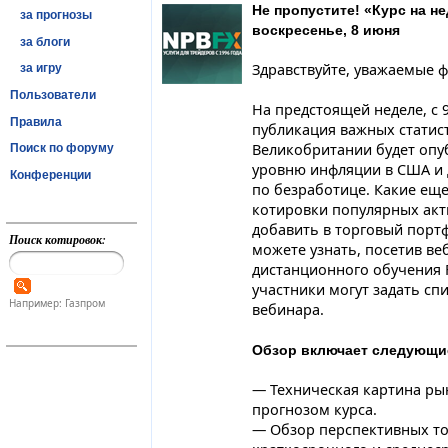
Не пропустите! «Курс на н
за прогнозы
воскресенье, 8 июня
за блоги
Здравствуйте, уважаемые 
за игру
Пользователи
На предстоящей неделе, с 9
Правила
публикация важных статис
Великобритании будет опу
Поиск по форуму
уровню инфляции в США и 
Конференции
по безработице. Какие еще
котировки популярных акти
добавить в торговый портф
Поиск котировок:
можете узнать, посетив в
дистанционного обучения F
участники могут задать с
Например: Газпром
вебинара.
Обзор включает следующи
— Техническая картина ры
прогнозом курса.
— Обзор перспективных то