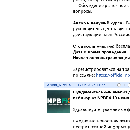
— Обсуждение рыночной си
вопросы.
- В
Автор и ведущий курса
руководитель центра диста
действующий член Российс
беспла
Стоимость участия:
1
Дата и время проведения:
Начало онлайн-трансляции
Зарегистрироваться на тр
по ссылке:
https://official.
17.06.2025 11:37
Anton_NPBFX
−1
Фундаментальный анализ 
вебинар от NPBFX 19 июня 
Здравствуйте, уважаемые 
Ежедневно новостная лент
пестрит важной информац