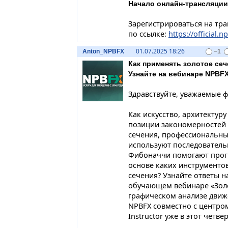
Начало онлайн-трансляции
Зарегистрироваться на тр
по ссылке:
https://official.n
01.07.2025 18:26
Anton_NPBFX
−1
Как применять золотое сеч
Узнайте на вебинаре NPBFX
Здравствуйте, уважаемые 
Как искусство, архитектур
позиции закономерностей 
сечения, профессиональны
используют последователь
Фибоначчи помогают прогн
основе каких инструменто
сечения? Узнайте ответы н
обучающем вебинаре «Золо
графическом анализе движ
NPBFX совместно с центро
Instructor уже в этот четвер