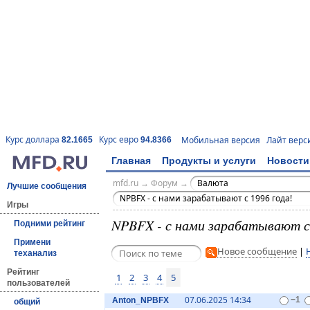
Курс доллара
Курс евро
Мобильная версия
Лайт верс
82.1665
94.8366
Главная
Продукты и услуги
Новости
mfd.ru
→
Форум
→
Валюта
Лучшие сообщения
NPBFX - с нами зарабатывают с 1996 года!
Игры
NPBFX - с нами зарабатывают с 
Подними рейтинг
Примени
Новое сообщение
|
теханализ
Рейтинг
1
2
3
4
5
пользователей
07.06.2025 14:34
Anton_NPBFX
−1
общий