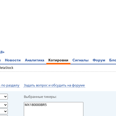
18+
и
Новости
Аналитика
Котировки
Сигналы
Форум
Бло
MetaStock
по разделу
Задать вопрос и обсудить на форуме
Выбранные тикеры: