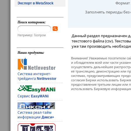
Формат 
Экспорт в MetaStock
Заполнять периоды без 
Поиск котировок:
Например: Газпром
Данный раздел предназначен д
текстового файла (csv). Тексто
уже там производить необходи
Наши продукты:
Внимание! Уважаемые посетители сай
и обладателем всей или части указа
осуществлять дальнейшее распростр
её трансляцию, демонстрацию или пр
Система интернет-
системах, предусматривающих предо
трейдинга
NetInvestor
согласия Биржи использовать Бирж
предоставления третьим лицам или п
использовать Биржевую информацию в
Сервис
EasyMANi
Система реал-тайм
информации
Дикси+