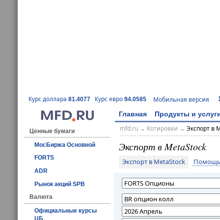
Курс доллара
Курс евро
Мобильная версия
81.4077
94.0585
Главная
Продукты и услуг
mfd.ru
→
Котировки
→
Экспорт в 
Ценные бумаги
Экспорт в MetaStock
МосБиржа Основной
FORTS
Экспорт в MetaStock
Помощь 
ADR
Рынок акций SPB
Валюта
Официальные курсы
ЦБ