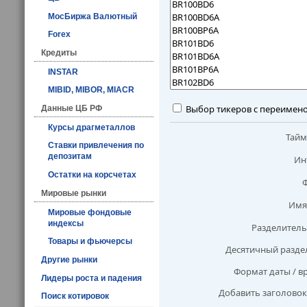
МосБиржа Валютный
Forex
Кредиты
INSTAR
MIBID, MIBOR, MIACR
Выбор тикеров с переимен
Данные ЦБ РФ
Курсы драгметаллов
Тай
Ставки привлечения по
депозитам
Ин
Остатки на корсчетах
Мировые рынки
Имя
Мировые фондовые
индексы
Разделитель
Товары и фьючерсы
Десятичный разде
Другие рынки
Формат даты / в
Лидеры роста и падения
Добавить заголовок
Поиск котировок