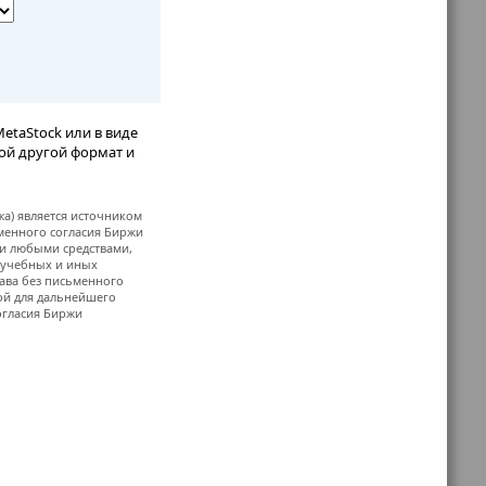
etaStock или в виде
бой другой формат и
жа) является источником
ьменного согласия Биржи
и любыми средствами,
, учебных и иных
ава без письменного
й для дальнейшего
огласия Биржи