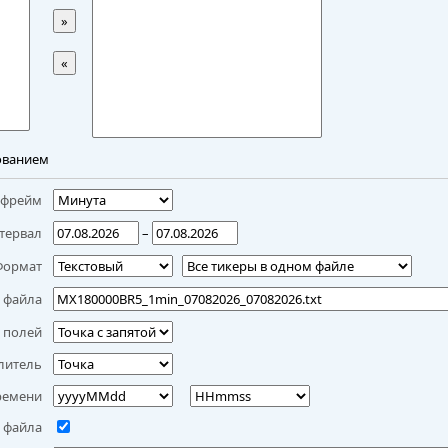
»
«
ованием
мфрейм
тервал
–
Формат
 файла
 полей
литель
ремени
 файла