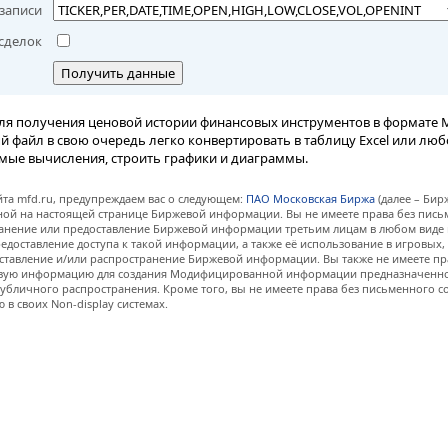
записи
сделок
Получить данные
ля получения ценовой истории финансовых инструментов в формате M
вый файл в свою очередь легко конвертировать в таблицу Excel или лю
мые вычисления, строить графики и диаграммы.
та mfd.ru, предупреждаем вас о следующем:
ПАО Московская Биржа
(далее – Бир
нной на настоящей странице Биржевой информации. Вы не имеете права без пис
анение или предоставление Биржевой информации третьим лицам в любом виде 
едоставление доступа к такой информации, а также её использование в игровых
ставление и/или распространение Биржевой информации. Вы также не имеете пр
евую информацию для создания Модифицированной информации предназначенно
убличного распространения. Кроме того, вы не имеете права без письменного с
 своих Non-display системах.