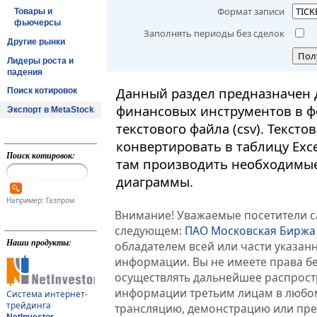
Формат записи
Товары и
фьючерсы
Заполнять периоды без сделок
Другие рынки
Пол
Лидеры роста и
падения
Данный раздел предназначен 
Поиск котировок
финансовых инструментов в ф
Экспорт в MetaStock
текстового файла (csv). Текст
конвертировать в таблицу Exc
Поиск котировок:
там производить необходимые
диаграммы.
Например: Газпром
Внимание! Уважаемые посетители са
следующем:
ПАО Московская Биржа
Наши продукты:
обладателем всей или части указа
информации. Вы не имеете права б
осуществлять дальнейшее распрос
информации третьим лицам в любом
Система интернет-
трейдинга
трансляцию, демонстрацию или пред
NetInvestor