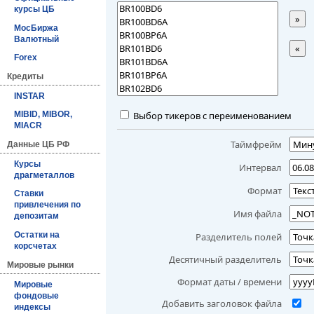
курсы ЦБ
»
МосБиржа
Валютный
«
Forex
Кредиты
INSTAR
Выбор тикеров с переименованием
MIBID, MIBOR,
MIACR
Таймфрейм
Данные ЦБ РФ
Курсы
Интервал
драгметаллов
Формат
Ставки
привлечения по
Имя файла
депозитам
Остатки на
Разделитель полей
корсчетах
Десятичный разделитель
Мировые рынки
Формат даты / времени
Мировые
фондовые
Добавить заголовок файла
индексы