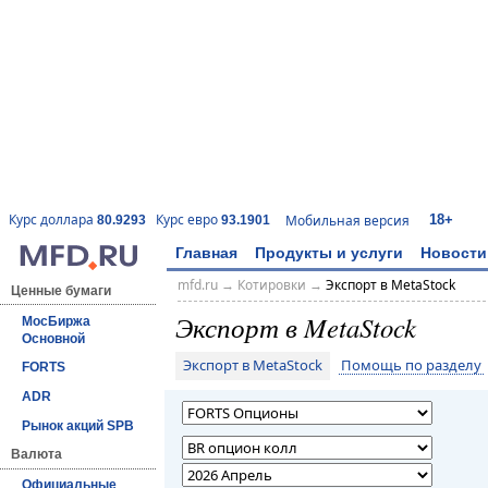
18+
Курс доллара
Курс евро
Мобильная версия
80.9293
93.1901
Главная
Продукты и услуги
Новости
mfd.ru
→
Котировки
→
Экспорт в MetaStock
Ценные бумаги
Экспорт в MetaStock
МосБиржа
Основной
Экспорт в MetaStock
Помощь по разделу
FORTS
ADR
Рынок акций SPB
Валюта
Официальные