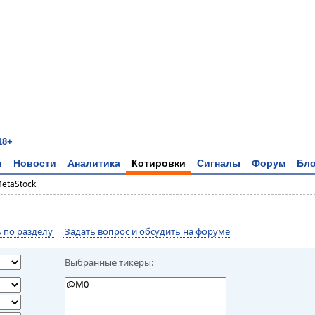
18+
и
Новости
Аналитика
Котировки
Сигналы
Форум
Бло
MetaStock
по разделу
Задать вопрос и обсудить на форуме
Выбранные тикеры: