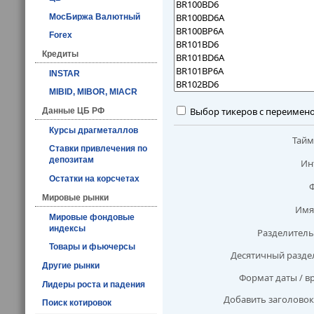
МосБиржа Валютный
Forex
Кредиты
INSTAR
MIBID, MIBOR, MIACR
Выбор тикеров с переимен
Данные ЦБ РФ
Курсы драгметаллов
Тай
Ставки привлечения по
депозитам
Ин
Остатки на корсчетах
Мировые рынки
Имя
Мировые фондовые
индексы
Разделитель
Товары и фьючерсы
Десятичный разде
Другие рынки
Формат даты / в
Лидеры роста и падения
Добавить заголовок
Поиск котировок