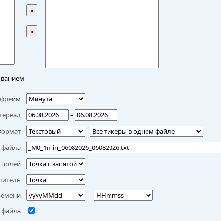
»
«
ованием
мфрейм
тервал
–
Формат
 файла
 полей
литель
ремени
 файла