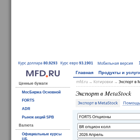
Курс доллара
Курс евро
Мобильная версия
80.9293
93.1901
Главная
Продукты и услуг
mfd.ru
→
Котировки
→
Экспорт в 
Ценные бумаги
Экспорт в MetaStock
МосБиржа Основной
FORTS
Экспорт в MetaStock
Помощь 
ADR
Рынок акций SPB
Валюта
Официальные курсы
ЦБ