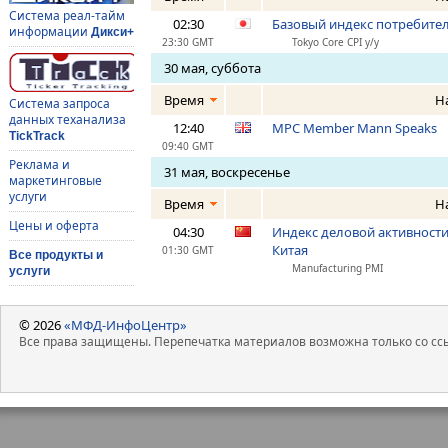
Система реал-тайм
02:30
Базовый индекс потребитель
информации
Дикси+
23:30 GMT
Tokyo Core CPI y/y
30 мая, суббота
Время
Н
Система запроса
данных теханализа
12:40
MPC Member Mann Speaks
TickTrack
09:40 GMT
Реклама и
31 мая, воскресенье
маркетинговые
услуги
Время
Н
Цены и оферта
04:30
Индекс деловой активности
Китая
01:30 GMT
Все продукты и
Manufacturing PMI
услуги
© 2026
«МФД-ИнфоЦентр»
Все права защищены. Перепечатка материалов возможна только со ссы