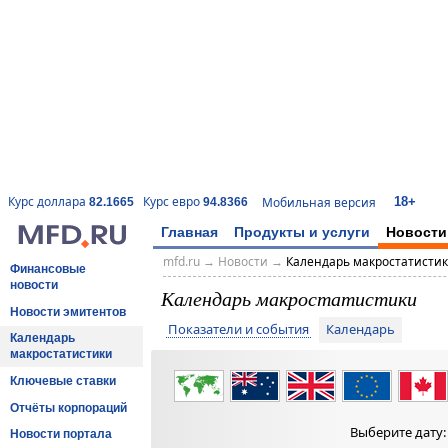
18+
Курс доллара
Курс евро
Мобильная версия
82.1665
94.8366
Главная
Продукты и услуги
Новости
mfd.ru
→
Новости
→
Календарь макростатисти
Финансовые
новости
Календарь макростатистики
Новости эмитентов
Показатели и события
Календарь
Календарь
макростатистики
Ключевые ставки
Отчёты корпораций
Выберите дату
Новости портала