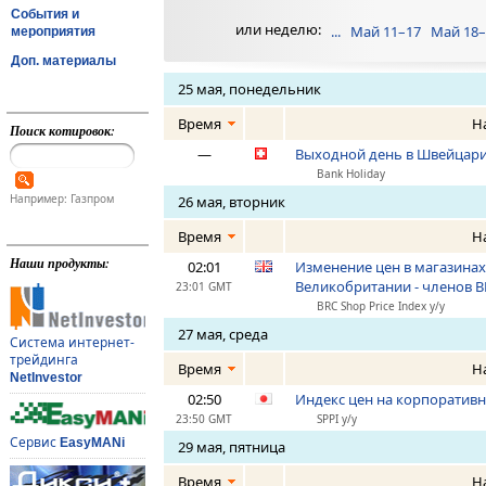
События и
или неделю:
...
Май 11–17
Май 18–
мероприятия
Доп. материалы
25 мая, понедельник
Время
Н
Поиск котировок:
—
Выходной день в Швейцар
Bank Holiday
Например: Газпром
26 мая, вторник
Время
Н
Наши продукты:
02:01
Изменение цен в магазина
Великобритании - членов BR
23:01 GMT
BRC Shop Price Index y/y
27 мая, среда
Система интернет-
трейдинга
Время
Н
NetInvestor
02:50
Индекс цен на корпоративны
23:50 GMT
SPPI y/y
Сервис
EasyMANi
29 мая, пятница
Время
Н