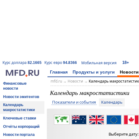
18+
Курс доллара
Курс евро
Мобильная версия
82.1665
94.8366
Главная
Продукты и услуги
Новости
mfd.ru
→
Новости
→
Календарь макростатисти
Финансовые
новости
Календарь макростатистики
Новости эмитентов
Показатели и события
Календарь
Календарь
макростатистики
Ключевые ставки
Отчёты корпораций
Выберите дату
Новости портала