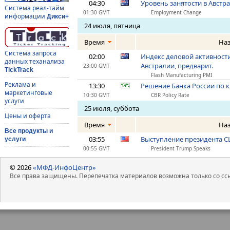
04:30
Уровень занятости в Австр
Система реал-тайм
01:30 GMT
Employment Change
информации
Дикси+
24 июля, пятница
Время
На
Система запроса
02:00
Индекс деловой активност
данных теханализа
Австралии, предварит.
23:00 GMT
TickTrack
Flash Manufacturing PMI
Реклама и
13:30
Решение Банка России по 
маркетинговые
10:30 GMT
CBR Policy Rate
услуги
25 июля, суббота
Цены и оферта
Время
На
Все продукты и
03:55
Выступление президента 
услуги
00:55 GMT
President Trump Speaks
© 2026
«МФД-ИнфоЦентр»
Все права защищены. Перепечатка материалов возможна только со ссы