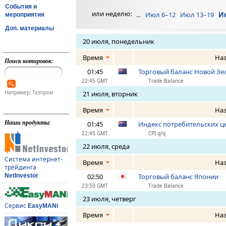
События и
или неделю:
...
Июл 6–12
Июл 13–19
И
мероприятия
Доп. материалы
20 июля, понедельник
Время
На
Поиск котировок:
01:45
Торговый баланс Новой Зе
22:45 GMT
Trade Balance
Например: Газпром
21 июля, вторник
Время
На
Наши продукты:
01:45
Индекс потребительских це
22:45 GMT
CPI q/q
22 июля, среда
Система интернет-
Время
На
трейдинга
NetInvestor
02:50
Торговый баланс Японии
23:50 GMT
Trade Balance
23 июля, четверг
Сервис
EasyMANi
Время
На