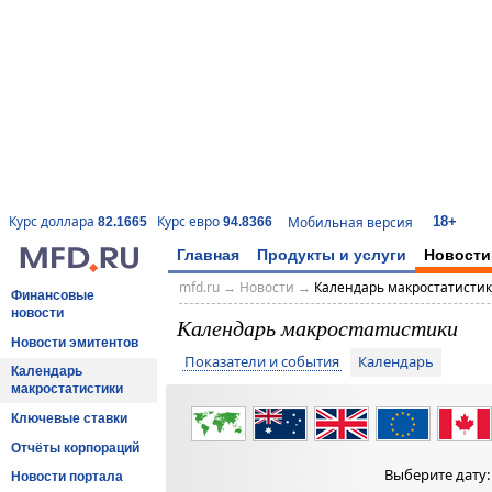
18+
Курс доллара
Курс евро
Мобильная версия
82.1665
94.8366
Главная
Продукты и услуги
Новости
mfd.ru
→
Новости
→
Календарь макростатисти
Финансовые
новости
Календарь макростатистики
Новости эмитентов
Показатели и события
Календарь
Календарь
макростатистики
Ключевые ставки
Отчёты корпораций
Выберите дату
Новости портала