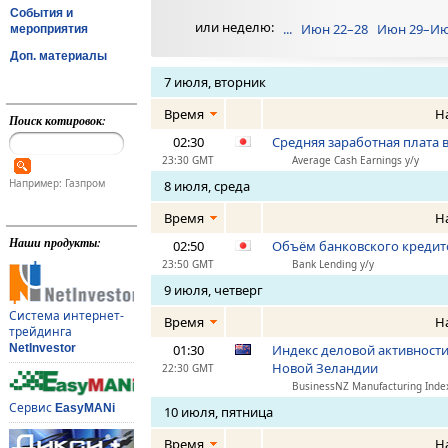
События и
или неделю:
...
Июн 22–28
Июн 29–Ию
мероприятия
Доп. материалы
7 июля, вторник
Время
Н
Поиск котировок:
02:30
Средняя заработная плата в
23:30 GMT
Average Cash Earnings y/y
Например: Газпром
8 июля, среда
Время
Н
Наши продукты:
02:50
Объём банковского кредито
23:50 GMT
Bank Lending y/y
9 июля, четверг
Система интернет-
Время
Н
трейдинга
NetInvestor
01:30
Индекс деловой активности
Новой Зеландии
22:30 GMT
BusinessNZ Manufacturing Inde
Сервис
EasyMANi
10 июля, пятница
Время
Н