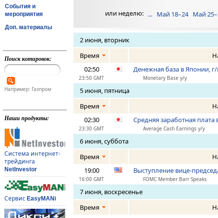
События и
или неделю:
...
Май 18–24
Май 25–
мероприятия
Доп. материалы
2 июня, вторник
Время
Н
Поиск котировок:
02:50
Денежная база в Японии, г/
23:50 GMT
Monetary Base y/y
Например: Газпром
5 июня, пятница
Время
Н
Наши продукты:
02:30
Средняя заработная плата в
23:30 GMT
Average Cash Earnings y/y
6 июня, суббота
Система интернет-
Время
Н
трейдинга
NetInvestor
19:00
Выступление вице-председ
16:00 GMT
FOMC Member Barr Speaks
7 июня, воскресенье
Сервис
EasyMANi
Время
Н