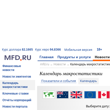
18+
Курс доллара
Курс евро
Мобильная версия
82.1665
94.8366
Главная
Продукты и услуги
Новости
mfd.ru
→
Новости
→
Календарь макростатисти
Финансовые
новости
Календарь макростатистики
Новости эмитентов
Показатели и события
Календарь
Календарь
макростатистики
Ключевые ставки
Отчёты корпораций
Выберите дату
Новости портала